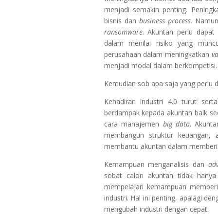
menjadi semakin penting. Peningk
bisnis dan
business process
. Namun,
ransomware
. Akuntan perlu dap
dalam menilai risiko yang muncu
perusahaan dalam meningkatkan
v
menjadi modal dalam berkompetisi.
Kemudian sob apa saja yang perlu d
Kehadiran industri 4.0 turut s
berdampak kepada akuntan baik sec
cara manajemen
big data
. Akunt
membangun struktur keuangan, a
membantu akuntan dalam member
Kemampuan menganalisis dan
adv
sobat calon akuntan tidak hanya
mempelajari kemampuan memberi
industri. Hal ini penting, apalagi d
mengubah industri dengan cepat.