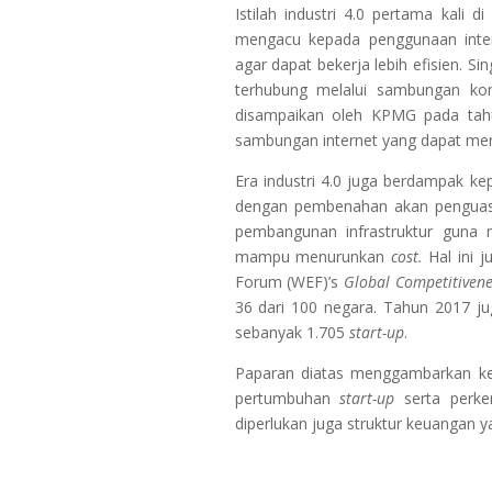
Istilah industri 4.0 pertama kali d
mengacu kepada penggunaan inter
agar dapat bekerja lebih efisien. S
terhubung melalui sambungan kone
disampaikan oleh KPMG pada tah
sambungan internet yang dapat meng
Era industri 4.0 juga berdampak ke
dengan pembenahan akan penguasaa
pembangunan infrastruktur guna 
mampu menurunkan
cost.
Hal ini j
Forum (WEF)’s
Global Competitiven
36 dari 100 negara. Tahun 2017 
sebanyak 1.705
start-up
.
Paparan diatas menggambarkan kes
pertumbuhan
start-up
serta perke
diperlukan juga struktur keuangan y