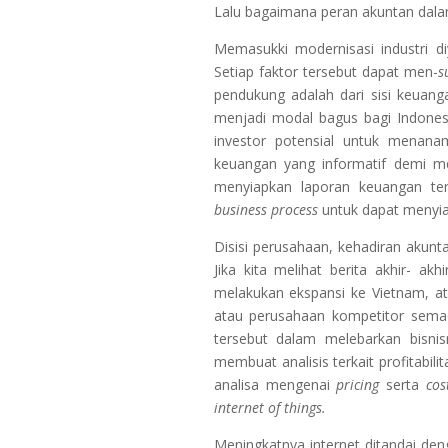
Lalu bagaimana peran akuntan dala
Memasukki modernisasi industri d
Setiap faktor tersebut dapat men-
s
pendukung adalah dari sisi keuan
menjadi modal bagus bagi Indones
investor potensial untuk menana
keuangan yang informatif demi m
menyiapkan laporan keuangan te
business process
untuk dapat menyia
Disisi perusahaan, kehadiran aku
Jika kita melihat berita akhir- akhi
melakukan ekspansi ke Vietnam, a
atau perusahaan kompetitor semac
tersebut dalam melebarkan bisnis
membuat analisis terkait profitabili
analisa mengenai
pricing
serta
cos
internet of things.
Meningkatnya internet ditandai den