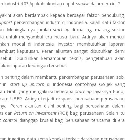
m industri 4.0? Apakah akuntan dapat
survive
dalam era ini ?
iyakini akan berdampak kepada berbagai faktor pendukung.
upport
perkembangan industri di Indonesia. Salah satu faktor
gan. Meningkatnya jumlah
start up
di masing- masing sektor
ia untuk menyambut era industri baru. Artinya akan muncul
mkan modal di Indonesia. Investor membutuhkan laporan
embuat keputusan. Peran akuntan sangat dibutuhkan demi
rsebut. Dibutuhkan kemampuan teknis, pengetahuan akan
pkan laporan keuangan tersebut.
ntan penting dalam membantu perkembangan perusahaan sob.
r ini
start up unicorn
di Indonesia contohnya Go-Jek yang
tau Grab yang mengakuisi beberapa
start up
layaknya Kudo,
am UBER. Artinya terjadi ekspansi perusahaan-perusahaan
nya. Peran akuntan disini penting bagi perusahaan dalam
tas dan
Return on Investment
(ROI) bagi perusahaan. Selain itu
t control
dianggap krusial bagi perusahaan terutama di era
gan ingeritas data serta koneksi terkait database perusahaan