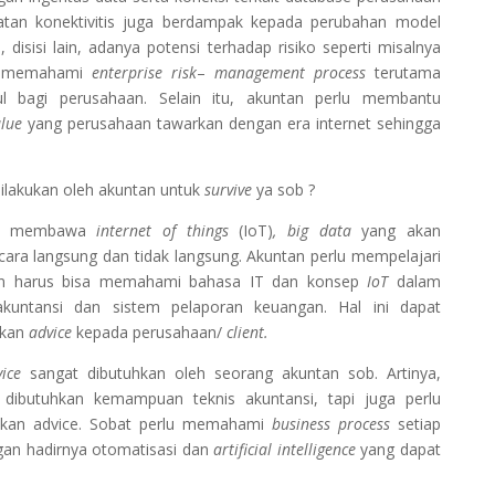
atan konektivitis juga berdampak kepada perubahan model
 disisi lain, adanya potensi terhadap risiko seperti misalnya
at memahami
enterprise risk
–
management process
terutama
l bagi perusahaan. Selain itu, akuntan perlu membantu
alue
yang perusahaan tawarkan dengan era internet sehingga
ilakukan oleh akuntan untuk
survive
ya sob ?
erta membawa
internet of things
(IoT)
, big data
yang akan
ara langsung dan tidak langsung. Akuntan perlu mempelajari
an harus bisa memahami bahasa IT dan konsep
IoT
dalam
kuntansi dan sistem pelaporan keuangan. Hal ini dapat
ikan
advice
kepada perusahaan/
client.
ice
sangat dibutuhkan oleh seorang akuntan sob. Artinya,
 dibutuhkan kemampuan teknis akuntansi, tapi juga perlu
kan advice. Sobat perlu memahami
business
process
setiap
engan hadirnya otomatisasi dan
artificial intelligence
yang dapat