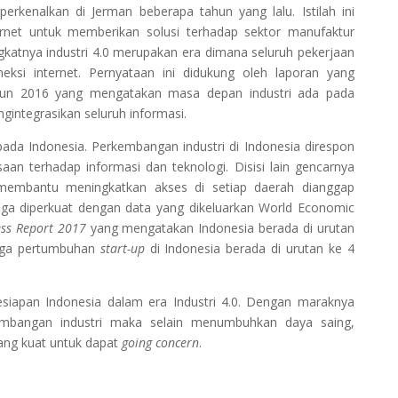
i perkenalkan di Jerman beberapa tahun yang lalu. Istilah ini
net untuk memberikan solusi terhadap sektor manufaktur
ingkatnya industri 4.0 merupakan era dimana seluruh pekerjaan
ksi internet. Pernyataan ini didukung oleh laporan yang
un 2016 yang mengatakan masa depan industri ada pada
integrasikan seluruh informasi.
pada Indonesia. Perkembangan industri di Indonesia direspon
n terhadap informasi dan teknologi. Disisi lain gencarnya
membantu meningkatkan akses di setiap daerah dianggap
uga diperkuat dengan data yang dikeluarkan World Economic
ess Report 2017
yang mengatakan Indonesia berada di urutan
juga pertumbuhan
start-up
di Indonesia berada di urutan ke 4
iapan Indonesia dalam era Industri 4.0. Dengan maraknya
mbangan industri maka selain menumbuhkan daya saing,
ang kuat untuk dapat
going concern
.