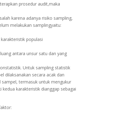
iterapkan prosedur audit,maka
 salah karena adanya risiko sampling,
elum melakukan samplingyaitu:
arakteristik populasi
eluang antara unsur satu dan yang
onstatistik. Untuk sampling statistik
mpel dilaksanakan secara acak dan
sil sampel, termasuk untuk mengukur
ki kedua karakteristik dianggap sebagai
aktor: