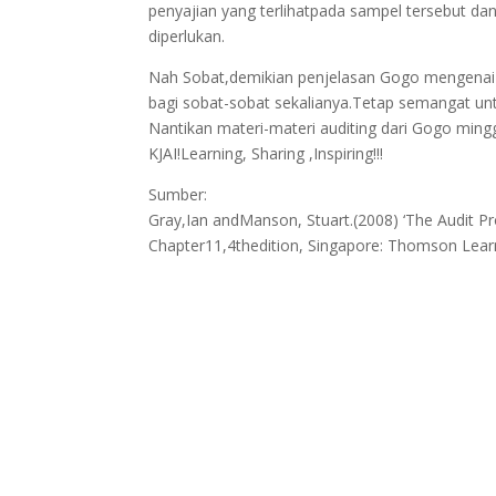
penyajian yang terlihatpada sampel tersebut d
diperlukan.
Nah Sobat,demikian penjelasan Gogo mengenai 
bagi sobat-sobat sekalianya.Tetap semangat unt
Nantikan materi-materi auditing dari Gogo ming
KJAI!Learning, Sharing ,Inspiring!!!
Sumber:
Gray,Ian andManson, Stuart.(2008) ‘The Audit Pro
Chapter11,4thedition, Singapore: Thomson Lear