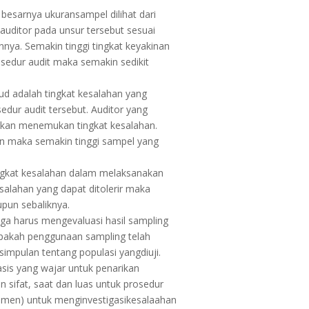
besarnya ukuransampel dilihat dari
uditor pada unsur tersebut sesuai
nnya. Semakin tinggi tingkat keyakinan
osedur audit maka semakin sedikit
ud adalah tingkat kesalahan yang
dur audit tersebut. Auditor yang
akan menemukan tingkat kesalahan.
an maka semakin tinggi sampel yang
tingkat kesalahan dalam melaksanakan
esalahan yang dapat ditolerir maka
pun sebaliknya.
juga harus mengevaluasi hasil sampling
 apakah penggunaan sampling telah
impulan tentang populasi yangdiuji.
sis yang wajar untuk penarikan
 sifat, saat dan luas untuk prosedur
emen) untuk menginvestigasikesalaahan