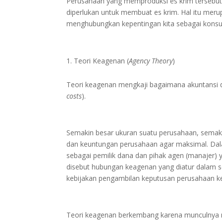
Perusahaan yang memproduksi es krim tersebut 
diperlukan untuk membuat es krim. Hal itu mer
menghubungkan kepentingan kita sebagai konsu
Teori Keagenan (
Agency Theory
)
Teori keagenan mengkaji bagaimana akuntansi 
costs
).
Semakin besar ukuran suatu perusahaan, semaki
dan keuntungan perusahaan agar maksimal. Dala
sebagai pemilik dana dan pihak agen (manajer) 
disebut hubungan keagenan yang diatur dalam s
kebijakan pengambilan keputusan perusahaan k
Teori keagenan berkembang karena munculnya mas