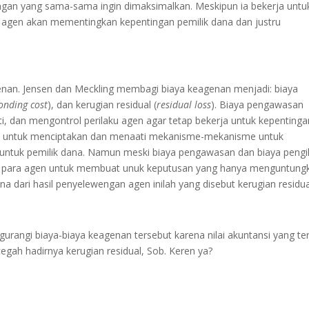
gan yang sama-sama ingin dimaksimalkan. Meskipun ia bekerja untu
ra agen akan mementingkan kepentingan pemilik dana dan justru
nan. Jensen dan Meckling membagi biaya keagenan menjadi: biaya
onding cost
), dan kerugian residual (
residual loss
). Biaya pengawasan
 dan mengontrol perilaku agen agar tetap bekerja untuk kepentinga
ya untuk menciptakan dan menaati mekanisme-mekanisme untuk
untuk pemilik dana. Namun meski biaya pengawasan dan biaya pengi
an para agen untuk membuat unuk keputusan yang hanya menguntung
ana dari hasil penyelewengan agen inilah yang disebut kerugian residua
rangi biaya-biaya keagenan tersebut karena nilai akuntansi yang te
ah hadirnya kerugian residual, Sob. Keren ya?