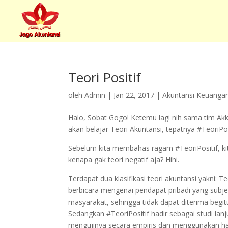
Teori Positif
oleh
Admin
|
Jan 22, 2017
|
Akuntansi Keuanga
Halo, Sobat Gogo! Ketemu lagi nih sama tim Akkeu 
akan belajar Teori Akuntansi, tepatnya #TeoriPos
Sebelum kita membahas ragam #TeoriPositif, kita
kenapa gak teori negatif aja? Hihi.
Terdapat dua klasifikasi teori akuntansi yakni: T
berbicara mengenai pendapat pribadi yang subje
masyarakat, sehingga tidak dapat diterima begitu
Sedangkan #TeoriPositif hadir sebagai studi l
mengujinya secara empiris dan menggunakan hasi