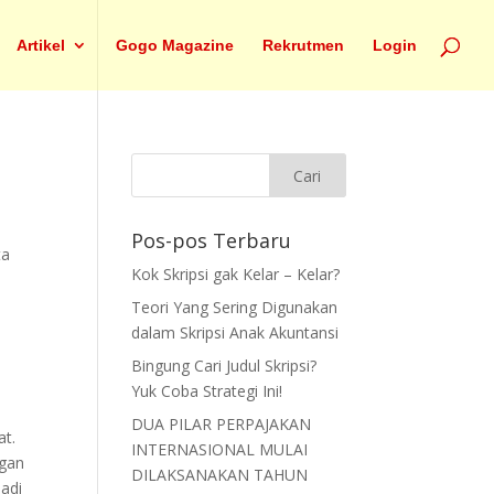
Artikel
Gogo Magazine
Rekrutmen
Login
Pos-pos Terbaru
ta
Kok Skripsi gak Kelar – Kelar?
Teori Yang Sering Digunakan
dalam Skripsi Anak Akuntansi
Bingung Cari Judul Skripsi?
Yuk Coba Strategi Ini!
DUA PILAR PERPAJAKAN
at.
INTERNASIONAL MULAI
ngan
DILAKSANAKAN TAHUN
jadi