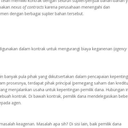
telah memiliki kontrak dengan seluruh suplier/penjual bahan-bahan 
upakan
nexus of contracts
karena perusahaan menengahi dan
men dengan berbagai suplier bahan tersebut.
digunakan dalam kontrak untuk mengurangi biaya keganenan (
agency
n banyak pula pihak yang diikutsertakan dalam pencapaian kepentin
m prosesnya, terdapat pihak principal (pemegang saham dan kreditu
yang menjalankan usaha untuk kepentingan pemilik dana. Hubungan in
ebuah kontrak. Di bawah kontrak, pemilik dana mendelegasikan beb
epada agen.
alah keagenan. Masalah apa sih? Di sisi lain, baik pemilik dana