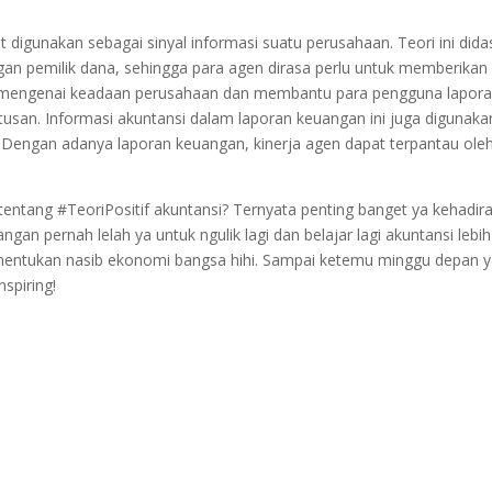
 digunakan sebagai sinyal informasi suatu perusahaan. Teori ini dida
gan pemilik dana, sehingga para agen dirasa perlu untuk memberikan
 mengenai keadaan perusahaan dan membantu para pengguna lapor
usan. Informasi akuntansi dalam laporan keuangan ini juga digunaka
Dengan adanya laporan keuangan, kinerja agen dapat terpantau ole
ntang #TeoriPositif akuntansi? Ternyata penting banget ya kehadir
gan pernah lelah ya untuk ngulik lagi dan belajar lagi akuntansi lebih
enentukan nasib ekonomi bangsa hihi. Sampai ketemu minggu depan 
spiring!