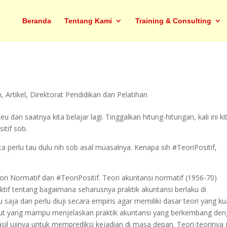
Beranda
Tentang Kami
Training & Consulting
n
,
Artikel
,
Direktorat Pendidikan dan Pelatihan
dan saatnya kita belajar lagi. Tinggalkan hitung-hitungan, kali ini ki
itif sob.
 perlu tau dulu nih sob asal muasalnya. Kenapa sih #TeoriPositif,
eori Normatif dan #TeoriPositif. Teori akuntansi normatif (1956-70)
ktif tentang bagaimana seharusnya praktik akuntansi berlaku di
 saja dan perlu diuji secara empiris agar memiliki dasar teori yang ku
anjut yang mampu menjelaskan praktik akuntansi yang berkembang de
l ujinya untuk memprediksi kejadian di masa depan. Teori-teorinya 