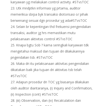
karyawan yg melakukan control activity. #STvsTOC
Utk mndptkn informasi yg prtama, auditor
memeriksa sbrpa byk transaksi diotorisasi o/ pihak
berwenang sesuai dgn prosedur yg ada#STvsTOC
Selain br kepentingan thd frekuensi pengendalian
transaksi, auditor jg hrs memastikan mutu
pelaksanaan aktivitas control #STvsTOC
Knapa bgtu Sob ? karna seringkali karyawan tdk
mengetahui maksud dan tujuan dri dilakukannya
pngendalian tsb. #STvsTOC
Maka dri itu pelaksanaan aktivitas pengendalian
dikatakan baik jika tujuan dri aktivitas tsb telah
#STvsTOC
Adapun prosedur dri TOC yg biasanya dilakukan
oleh auditor diantaranya, (i) Inquiry and Confirmation,
(ii) Inspection (cont) #STvsTOC
(iii) Observation, dan (iv) Recalculation dan