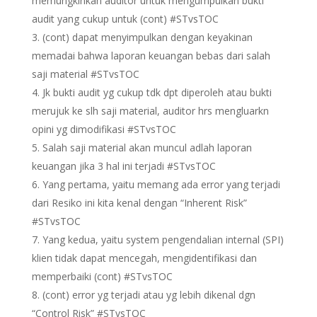
memungkinkan auditor untuk mengumpulkan bukti
audit yang cukup untuk (cont) #STvsTOC
(cont) dapat menyimpulkan dengan keyakinan
memadai bahwa laporan keuangan bebas dari salah
saji material #STvsTOC
Jk bukti audit yg cukup tdk dpt diperoleh atau bukti
merujuk ke slh saji material, auditor hrs mengluarkn
opini yg dimodifikasi #STvsTOC
Salah saji material akan muncul adlah laporan
keuangan jika 3 hal ini terjadi #STvsTOC
Yang pertama, yaitu memang ada error yang terjadi
dari Resiko ini kita kenal dengan “Inherent Risk”
#STvsTOC
Yang kedua, yaitu system pengendalian internal (SPI)
klien tidak dapat mencegah, mengidentifikasi dan
memperbaiki (cont) #STvsTOC
(cont) error yg terjadi atau yg lebih dikenal dgn
“Control Risk” #STvsTOC