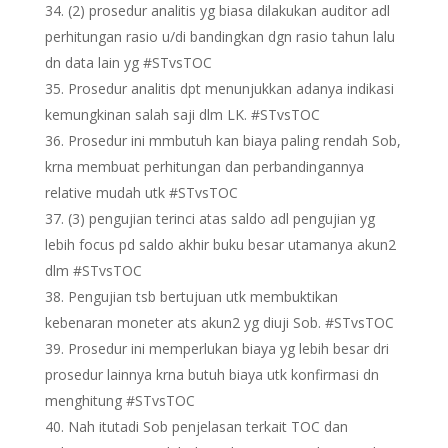
(2) prosedur analitis yg biasa dilakukan auditor adl
perhitungan rasio u/di bandingkan dgn rasio tahun lalu
dn data lain yg #STvsTOC
Prosedur analitis dpt menunjukkan adanya indikasi
kemungkinan salah saji dlm LK. #STvsTOC
Prosedur ini mmbutuh kan biaya paling rendah Sob,
krna membuat perhitungan dan perbandingannya
relative mudah utk #STvsTOC
(3) pengujian terinci atas saldo adl pengujian yg
lebih focus pd saldo akhir buku besar utamanya akun2
dlm #STvsTOC
Pengujian tsb bertujuan utk membuktikan
kebenaran moneter ats akun2 yg diuji Sob. #STvsTOC
Prosedur ini memperlukan biaya yg lebih besar dri
prosedur lainnya krna butuh biaya utk konfirmasi dn
menghitung #STvsTOC
Nah itutadi Sob penjelasan terkait TOC dan