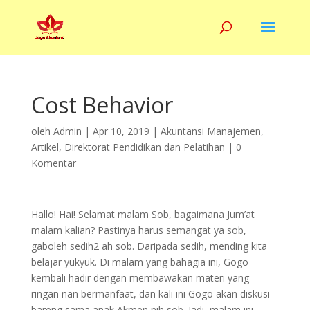
Cost Behavior
oleh
Admin
|
Apr 10, 2019
|
Akuntansi Manajemen
,
Artikel
,
Direktorat Pendidikan dan Pelatihan
|
0
Komentar
Hallo! Hai! Selamat malam Sob, bagaimana Jum’at
malam kalian? Pastinya harus semangat ya sob,
gaboleh sedih2 ah sob. Daripada sedih, mending kita
belajar yukyuk. Di malam yang bahagia ini, Gogo
kembali hadir dengan membawakan materi yang
ringan nan bermanfaat, dan kali ini Gogo akan diskusi
bareng sama anak Akmen nih sob. Jadi, malam ini