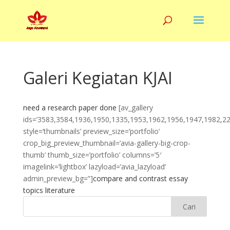
Galeri Kegiatan KJAI
need a research paper done
[av_gallery
ids=’3583,3584,1936,1950,1335,1953,1962,1956,1947,1982,2
style=’thumbnails’ preview_size=’portfolio’
crop_big_preview_thumbnail=’avia-gallery-big-crop-
thumb’ thumb_size=’portfolio’ columns=’5′
imagelink=’lightbox’ lazyload=’avia_lazyload’
admin_preview_bg=”]
compare and contrast essay
topics literature