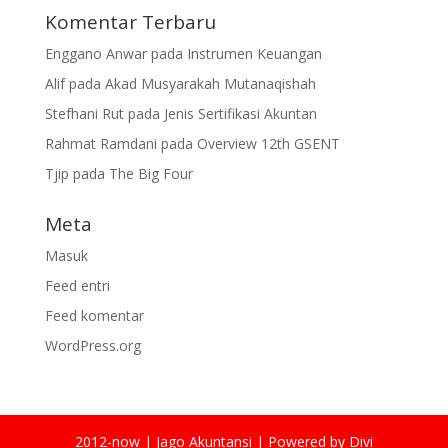
Komentar Terbaru
Enggano Anwar
pada
Instrumen Keuangan
Alif
pada
Akad Musyarakah Mutanaqishah
Stefhani Rut
pada
Jenis Sertifikasi Akuntan
Rahmat Ramdani
pada
Overview 12th GSENT
Tjip
pada
The Big Four
Meta
Masuk
Feed entri
Feed komentar
WordPress.org
2012-now | Jago Akuntansi | Powered by Divi