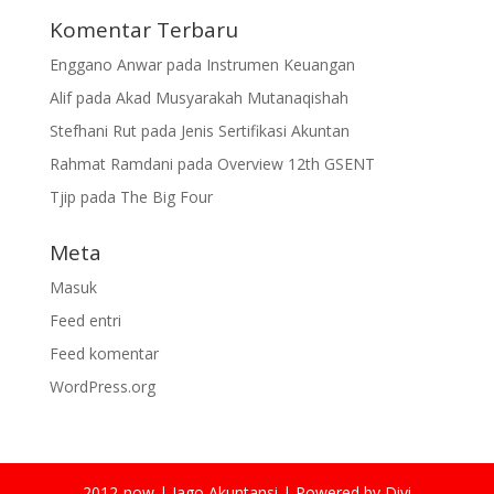
Komentar Terbaru
Enggano Anwar
pada
Instrumen Keuangan
Alif
pada
Akad Musyarakah Mutanaqishah
Stefhani Rut
pada
Jenis Sertifikasi Akuntan
Rahmat Ramdani
pada
Overview 12th GSENT
Tjip
pada
The Big Four
Meta
Masuk
Feed entri
Feed komentar
WordPress.org
2012-now | Jago Akuntansi | Powered by Divi