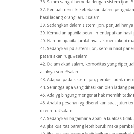
Salam sangat berbeda dengan sistem ijon. 
Penjual memiliki kebebasan dalam pengadaan
hasil ladang orang lain. #salam
Sedangkan dalam sistem ijon, penjual hanya
Kemudian apabila petani mendapatkan hasil 
Namun apabila jumlahnya tak mencukupi mak
Sedangkan pd sistem ijon, semua hasil panen
petani akan rugi. #salam
Dalam akad salam, komoditas yang diperjual-
asalnya sob. #salam
Adapun pada sistem ijon, pembeli tidak memil
Sehingga apa yang dihasilkan oleh ladang pen
Ada yg bingung mengenai hak memilih tadi? M
Apabila pesanan yg diserahkan saat jatuh tem
diterima. #salam
Sedangkan bagaimana apabila kualitas tidak s
Jika kualitas barang lebih buruk maka pemb
Jika kualitas barang lebih baik maka pembe