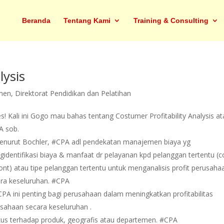
Beranda
Tentang Kami
Training & Consulting
lysis
men
,
Direktorat Pendidikan dan Pelatihan
s! Kali ini Gogo mau bahas tentang Costumer Profitability Analysis a
A sob.
enurut Bochler, #CPA adl pendekatan manajemen biaya yg
identifikasi biaya & manfaat dr pelayanan kpd pelanggan tertentu (c
ont) atau tipe pelanggan tertentu untuk menganalisis profit perusaha
ra keseluruhan. #CPA
PA ini penting bagi perusahaan dalam meningkatkan profitabilitas
sahaan secara keseluruhan .
okus terhadap produk, geografis atau departemen. #CPA