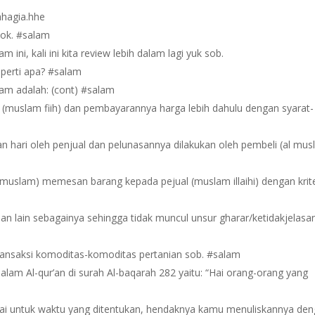
ahagia.hhe
ook. #salam
ni, kali ini kita review lebih dalam lagi yuk sob.
eperti apa? #salam
m adalah: (cont) #salam
 (muslam fiih) dan pembayarannya harga lebih dahulu dengan syarat-
 hari oleh penjual dan pelunasannya dilakukan oleh pembeli (al mus
 muslam) memesan barang kepada pejual (muslam illaihi) dengan krit
an, dan lain sebagainya sehingga tidak muncul unsur gharar/ketidakjelasa
ansaksi komoditas-komoditas pertanian sob. #salam
lam Al-qur’an di surah Al-baqarah 282 yaitu: “Hai orang-orang yang
nai untuk waktu yang ditentukan, hendaknya kamu menuliskannya de