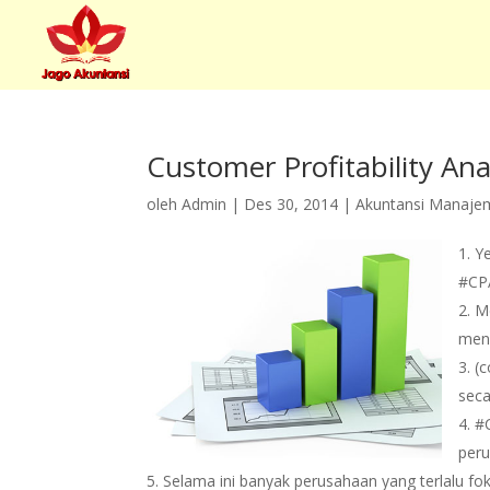
Customer Profitability Ana
oleh
Admin
|
Des 30, 2014
|
Akuntansi Manaje
Ye
#CP
M
meng
(c
seca
#C
peru
Selama ini banyak perusahaan yang terlalu f