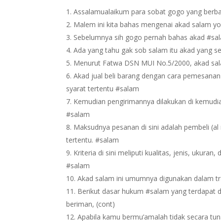
Assalamualaikum para sobat gogo yang berb
Malem ini kita bahas mengenai akad salam y
Sebelumnya sih gogo pernah bahas akad #salam i
Ada yang tahu gak sob salam itu akad yang s
Menurut Fatwa DSN MUI No.5/2000, akad sala
Akad jual beli barang dengan cara pemesanan
syarat tertentu #salam
Kemudian pengirimannya dilakukan di kemudian
#salam
Maksudnya pesanan di sini adalah pembeli (al
tertentu. #salam
Kriteria di sini meliputi kualitas, jenis, ukur
#salam
Akad salam ini umumnya digunakan dalam tr
Berikut dasar hukum #salam yang terdapat da
beriman, (cont)
Apabila kamu bermu’amalah tidak secara tu