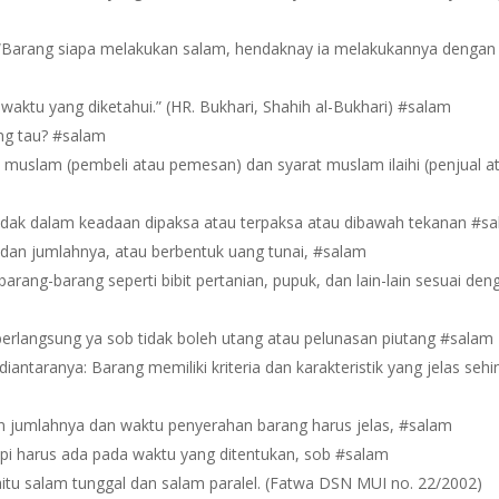
: “Barang siapa melakukan salam, hendaknay ia melakukannya dengan
waktu yang diketahui.” (HR. Bukhari, Shahih al-Bukhari) #salam
ng tau? #salam
 muslam (pembeli atau pemesan) dan syarat muslam ilaihi (penjual a
tidak dalam keadaan dipaksa atau terpaksa atau dibawah tekanan #s
 dan jumlahnya, atau berbentuk uang tunai, #salam
arang-barang seperti bibit pertanian, pupuk, dan lain-lain sesuai den
berlangsung ya sob tidak boleh utang atau pelunasan piutang #salam
antaranya: Barang memiliki kriteria dan karakteristik yang jelas seh
kan jumlahnya dan waktu penyerahan barang harus jelas, #salam
api harus ada pada waktu yang ditentukan, sob #salam
itu salam tunggal dan salam paralel. (Fatwa DSN MUI no. 22/2002)