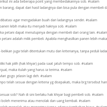
Berikut ini ada beberapa point yang membedakannya sob. #salam
 barang, dapat dari hasil ladangnya dan bisa pula dengan membeli d
 dibatasi agar mengadakan buah dari ladangnya sendiri. #salam
panen lebih maka itu menjadi haknya sob. #salam
a petani dapat menutupinya dengan membeli dari orang lain. #sala
 petani adalah milik pembeli. Apabila menghasilkan panen lebih mak
belikan juga telah ditentukan mutu dan kriterianya, tanpa peduli lad
iki hak pilih (hak khiyar) pada saat jatuh tempo sob. #salam
jual, maka itulah yang harus ia terima. #salam
ari gogo jelasin lagi deh. #salam
po telah sesuai dengan kriteria yg disepakati, maka brg tersebut har
esuai sob? Nah di sini berlaku hak khiyar bagi pembeli sob. #salam
eli boleh menerima atau menolak dan uang kembali. #salam
li boleh menolak atau menerima tanpa adanya tambahan biaya. #sala