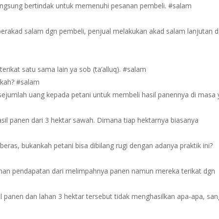
langsung bertindak untuk memenuhi pesanan pembeli. #salam
berakad salam dgn pembeli, penjual melakukan akad salam lanjutan 
terikat satu sama lain ya sob (ta’alluq). #salam
n kah? #salam
sejumlah uang kepada petani untuk membeli hasil panennya di masa
sil panen dari 3 hektar sawah. Dimana tiap hektarnya biasanya
beras, bukankah petani bisa dibilang rugi dengan adanya praktik ini?
han pendapatan dari melimpahnya panen namun mereka terikat dgn
l panen dan lahan 3 hektar tersebut tidak menghasilkan apa-apa, san