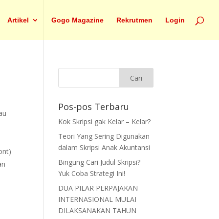
Artikel
Gogo Magazine
Rekrutmen
Login
Pos-pos Terbaru
tau
Kok Skripsi gak Kelar – Kelar?
Teori Yang Sering Digunakan
dalam Skripsi Anak Akuntansi
ont)
Bingung Cari Judul Skripsi?
an
Yuk Coba Strategi Ini!
DUA PILAR PERPAJAKAN
INTERNASIONAL MULAI
DILAKSANAKAN TAHUN