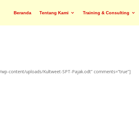
Beranda
Tentang Kami
Training & Consulting
m/wp-content/uploads/Kultweet-SPT-Pajak.odt” comments=”true”]