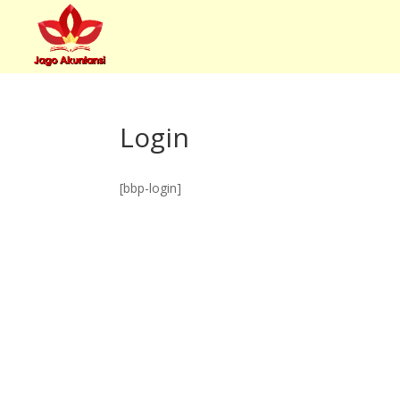
Login
[bbp-login]