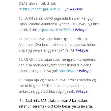
DSAS silakan cek di link
ini
http://t.co/1qg4U4XhEv
… ya.
#Aksyar
10. Di IAI selain DSAS juga ada Dewan Penguji
Ujian Standar Akuntansi Syariah (DP-USAS) yg bisa
di cek disini
http://t.co/tHIwt7G8cU
#Aksyar
11. Sob tau USAS apa kan? Ujian Sertifikasi
Akuntansi Syariah, ini sih kepanjangannya, hehe.
Siapa yg penyelenggaranya? Ya IAI.
#Aksyar
12. USAS ini bertujuan utk mengukur kompetensi
dan bisa menjadi syarat profesional di bidang
akuntansi syariah ya gak
@IAINews
?
#Aksyar
13. Siapa aja yg bisa ikut USAS? Yaitu mereka yg
memiliki gelar S1/D4 jurusan apapun tanpa
terkecuali, yg dibuktikan dgn ijazah.
#Aksyar
14. Saat ini USAS dilaksanakan 2 kali dalam
setahun serentak di 3 kota besar yaitu Jakarta,