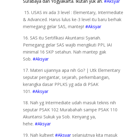
Surabaya dan Yogyakarta. Ikutan yuk ah.
#Aksyar
15. USAS ini ada 3 level : Elementary, Intermediate
& Advanced. Harus lulus ke-3 level itu baru berhak
memegang gelar SAS, mantep!
#Aksyar
16. SAS itu Sertifikasi Akuntansi Syariah.
Pemegang gelar SAS wajib mengikuti PPL IAI
minimal 16 SKP setahun. Nah mantep gak
Sob.
#Aksyar
17. Materi ujiannya apa nih Go? | Utk Elementary
seputar pengantar, sejarah, perkembangan,
kerangka dasar PPLKS yg ada di PSAK
101.
#Aksyar
18. Nah yg Intermediate udah masuk teknis nih
seputar PSAK 102 Murabahah sampe PSAK 110
Akuntansi Sukuk ya Sob. Kenyang ya,
hehe.
#Aksyar
19. Nah kultwet
#Aksyar
selanjutnya kita masuk