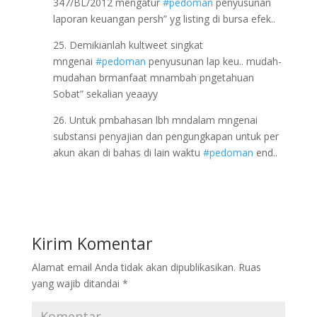
347/BL/2012 mengatur
#pedoman
penyusunan
laporan keuangan persh” yg listing di bursa efek..
25. Demikianlah kultweet singkat
mngenai
#pedoman
penyusunan lap keu.. mudah-
mudahan brmanfaat mnambah pngetahuan
Sobat” sekalian yeaayy
26. Untuk pmbahasan lbh mndalam mngenai
substansi penyajian dan pengungkapan untuk per
akun akan di bahas di lain waktu
#pedoman
end..
Kirim Komentar
Alamat email Anda tidak akan dipublikasikan.
Ruas
yang wajib ditandai
*