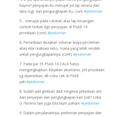
hayoo? penyajian itu merujuk pd lap neraca dan
laba rugi, dan pengungkapan itu.. cont
#pedoman
5… merujuk pada catatan atas lap keuangan.
contoh terkait dgn penyajian: di PSAK 14
prsediaan (cont)
#pedoman
6. Persediaan disajikan sebesar biaya perolehan
atau nilai realisasi neto, mana yang lebih rendah.
untuk pengungkapannya: (cont)
#pedoman
7. Pada par 35 PSAK 14 CALK harus
mengungkapkan: kbijakan akuntansi, jml prsediaan
yg dijaminkan, dll..coba cek di PSAK
yah
#pedoman
8. Sudah ada gmbran dikit mngenai prbedaan arti
dari penyajian dan pengungkapan kan Sob? coba
cr rferensi lain juga bila blum paham
#pedoman
9. Dalam perjalanannya, pedoman penyajian dan