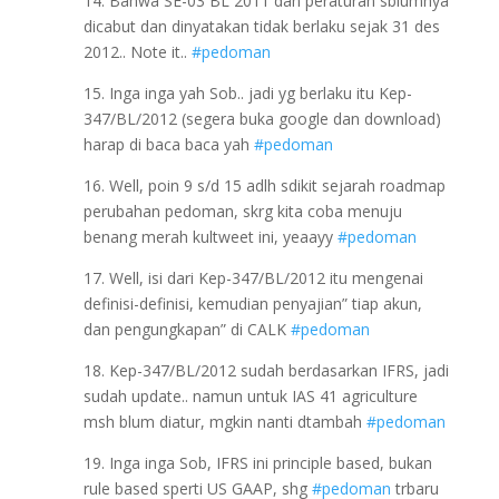
14. Bahwa SE-03 BL 2011 dan peraturan sblumnya
dicabut dan dinyatakan tidak berlaku sejak 31 des
2012.. Note it..
#pedoman
15. Inga inga yah Sob.. jadi yg berlaku itu Kep-
347/BL/2012 (segera buka google dan download)
harap di baca baca yah
#pedoman
16. Well, poin 9 s/d 15 adlh sdikit sejarah roadmap
perubahan pedoman, skrg kita coba menuju
benang merah kultweet ini, yeaayy
#pedoman
17. Well, isi dari Kep-347/BL/2012 itu mengenai
definisi-definisi, kemudian penyajian” tiap akun,
dan pengungkapan” di CALK
#pedoman
18. Kep-347/BL/2012 sudah berdasarkan IFRS, jadi
sudah update.. namun untuk IAS 41 agriculture
msh blum diatur, mgkin nanti dtambah
#pedoman
19. Inga inga Sob, IFRS ini principle based, bukan
rule based sperti US GAAP, shg
#pedoman
trbaru