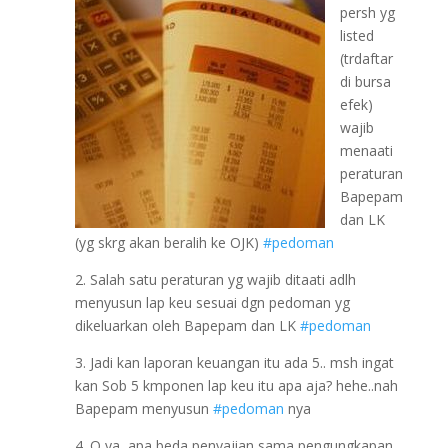
persh yg
listed
(trdaftar
di bursa
efek)
wajib
menaati
peraturan
Bapepam
dan LK
(yg skrg akan beralih ke OJK)
#pedoman
2. Salah satu peraturan yg wajib ditaati adlh
menyusun lap keu sesuai dgn pedoman yg
dikeluarkan oleh Bapepam dan LK
#pedoman
3. Jadi kan laporan keuangan itu ada 5.. msh ingat
kan Sob 5 kmponen lap keu itu apa aja? hehe..nah
Bapepam menyusun
#pedoman
nya
4. O ya, apa beda penyajian sama pengungkapan