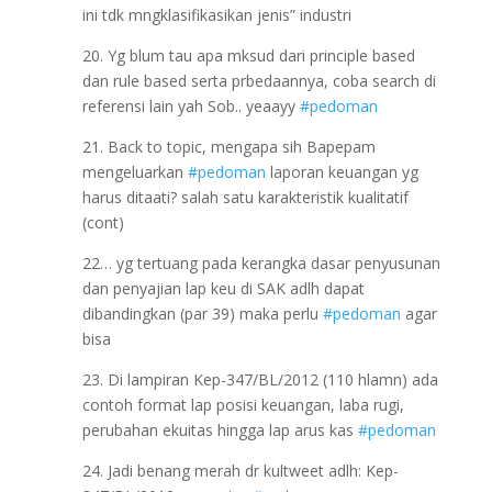
ini tdk mngklasifikasikan jenis” industri
20. Yg blum tau apa mksud dari principle based
dan rule based serta prbedaannya, coba search di
referensi lain yah Sob.. yeaayy
#pedoman
21. Back to topic, mengapa sih Bapepam
mengeluarkan
#pedoman
laporan keuangan yg
harus ditaati? salah satu karakteristik kualitatif
(cont)
22… yg tertuang pada kerangka dasar penyusunan
dan penyajian lap keu di SAK adlh dapat
dibandingkan (par 39) maka perlu
#pedoman
agar
bisa
23. Di lampiran Kep-347/BL/2012 (110 hlamn) ada
contoh format lap posisi keuangan, laba rugi,
perubahan ekuitas hingga lap arus kas
#pedoman
24. Jadi benang merah dr kultweet adlh: Kep-