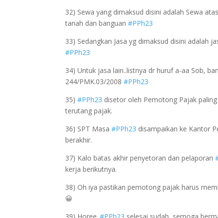
32) Sewa yang dimaksud disini adalah Sewa atas
tanah dan banguan
#PPh23
33) Sedangkan Jasa yg dimaksud disini adalah jas
#PPh23
34) Untuk jasa lain..listnya dr huruf a-aa Sob, ba
244/PMK.03/2008
#PPh23
35)
#PPh23
disetor oleh Pemotong Pajak paling 
terutang pajak.
36) SPT Masa
#PPh23
disampaikan ke Kantor Pe
berakhir.
37) Kalo batas akhir penyetoran dan pelaporan
kerja berikutnya.
38) Oh iya pastikan pemotong pajak harus me
😀
39) Horee..
#PPh23
selesai sudah, semoga ber