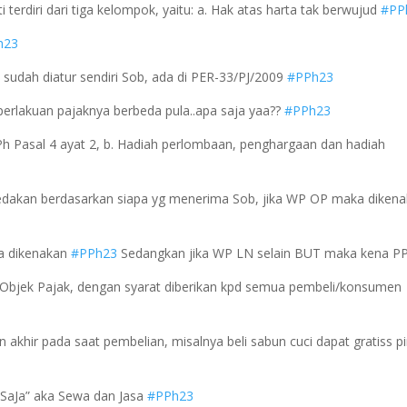
 terdiri dari tiga kelompok, yaitu: a. Hak atas harta tak berwujud
#PP
h23
i sudah diatur sendiri Sob, ada di PER-33/PJ/2009
#PPh23
 perlakuan pajaknya berbeda pula..apa saja yaa??
#PPh23
 PPh Pasal 4 ayat 2, b. Hadiah perlombaan, penghargaan dan hadiah
bedakan berdasarkan siapa yg menerima Sob, jika WP OP maka diken
a dikenakan
#PPh23
Sedangkan jika WP LN selain BUT maka kena P
n Objek Pajak, dengan syarat diberikan kpd semua pembeli/konsumen
akhir pada saat pembelian, misalnya beli sabun cuci dapat gratiss pi
 “SaJa” aka Sewa dan Jasa
#PPh23