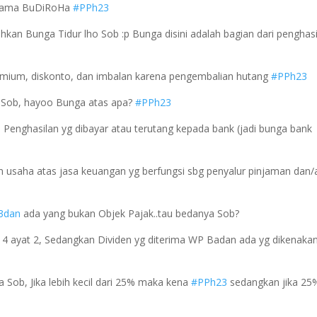
ertama BuDiRoHa
#PPh23
kan Bunga Tidur lho Sob :p Bunga disini adalah bagian dari penghas
remium, diskonto, dan imbalan karena pengembalian hutang
#PPh23
o Sob, hayoo Bunga atas apa?
#PPh23
. Penghasilan yg dibayar atau terutang kepada bank (jadi bunga bank
an usaha atas jasa keuangan yg berfungsi sbg penyalur pinjaman dan/
3dan
ada yang bukan Objek Pajak..tau bedanya Sob?
h 4 ayat 2, Sedangkan Dividen yg diterima WP Badan ada yg dikenaka
a Sob, Jika lebih kecil dari 25% maka kena
#PPh23
sedangkan jika 25