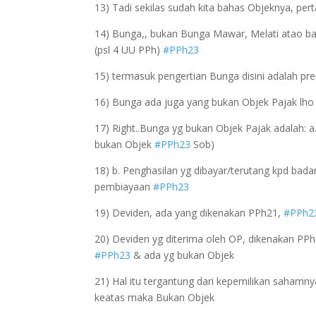
13) Tadi sekilas sudah kita bahas Objeknya, p
14) Bunga,, bukan Bunga Mawar, Melati atao bah
(psl 4 UU PPh)
#PPh23
15) termasuk pengertian Bunga disini adalah p
16) Bunga ada juga yang bukan Objek Pajak lh
17) Right..Bunga yg bukan Objek Pajak adalah: a
bukan Objek
#PPh23
Sob)
18) b. Penghasilan yg dibayar/terutang kpd bad
pembiayaan
#PPh23
19) Deviden, ada yang dikenakan PPh21,
#PPh2
20) Deviden yg diterima oleh OP, dikenakan PP
#PPh23
& ada yg bukan Objek
21) Hal itu tergantung dari kepemilikan sahamny
keatas maka Bukan Objek