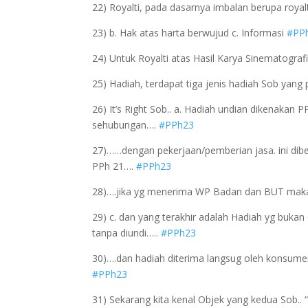
22) Royalti, pada dasarnya imbalan berupa royalti
23) b. Hak atas harta berwujud c. Informasi
#PP
24) Untuk Royalti atas Hasil Karya Sinematograf
25) Hadiah, terdapat tiga jenis hadiah Sob yang
26) It’s Right Sob.. a. Hadiah undian dikenakan
sehubungan….
#PPh23
27)……dengan pekerjaan/pemberian jasa. ini di
PPh 21….
#PPh23
28)….jika yg menerima WP Badan dan BUT mak
29) c. dan yang terakhir adalah Hadiah yg buka
tanpa diundi…..
#PPh23
30)….dan hadiah diterima langsug oleh konsumen 
#PPh23
31) Sekarang kita kenal Objek yang kedua Sob..