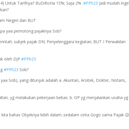
4) Untuk Tarifnya? BuDiRoHa 15%; SaJa 2% .
#PPh23
Jadi mudah inge
kan?
lam Negeri dan BUT
iapa yaa pemotong pajaknya Sob?
intah; subjek pajak DN; Penyelenggara kegiatan; BUT / Perwakilan
uk oleh DJP
#PPh23
ng
#PPh23
Sob?
aa Sob), yang ditunjuk adalah a. Akuntan, Arsitek, Dokter, Notaris,
tan, yg melakukan pekerjaan bebas. b. OP yg menjalankan usaha yg
i kita bahas Objeknya lebih dalam..sedalam cinta Gogo sama Pajak 