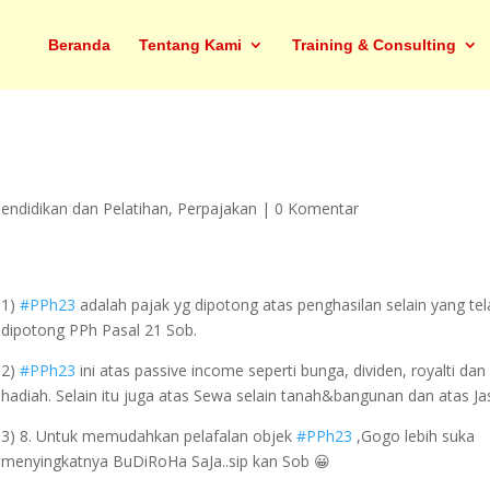
Beranda
Tentang Kami
Training & Consulting
Pendidikan dan Pelatihan
,
Perpajakan
|
0 Komentar
1)
#PPh23
adalah pajak yg dipotong atas penghasilan selain yang te
dipotong PPh Pasal 21 Sob.
2)
#PPh23
ini atas passive income seperti bunga, dividen, royalti dan
hadiah. Selain itu juga atas Sewa selain tanah&bangunan dan atas Ja
3) 8. Untuk memudahkan pelafalan objek
#PPh23
,Gogo lebih suka
menyingkatnya BuDiRoHa SaJa..sip kan Sob 😀