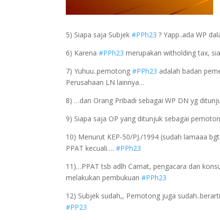
5) Siapa saja Subjek
#PPh23
? Yapp..ada WP da
6) Karena
#PPh23
merupakan witholding tax, s
7) Yuhuu..pemotong
#PPh23
adalah badan pemer
Perusahaan LN lainnya…
8) …dan Orang Pribadi sebagai WP DN yg ditunj
9) Siapa saja OP yang ditunjuk sebagai pemoto
10) Menurut KEP-50/PJ./1994 (sudah lamaaa bgt y
PPAT kecuali….
#PPh23
11)…PPAT tsb adlh Camat, pengacara dan konsul
melakukan pembukuan
#PPh23
12) Subjek sudah,, Pemotong juga sudah..berart
#PP23