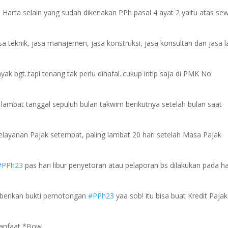
 Harta selain yang sudah dikenakan PPh pasal 4 ayat 2 yaitu atas se
a teknik, jasa manajemen, jasa konstruksi, jasa konsultan dan jasa l
nyak bgt..tapi tenang tak perlu dihafal..cukup intip saja di PMK No
lambat tanggal sepuluh bulan takwim berikutnya setelah bulan saat
layanan Pajak setempat, paling lambat 20 hari setelah Masa Pajak
#PPh23
pas hari libur penyetoran atau pelaporan bs dilakukan pada ha
mberikan bukti pemotongan
#PPh23
yaa sob! itu bisa buat Kredit Paja
manfaat *Bow