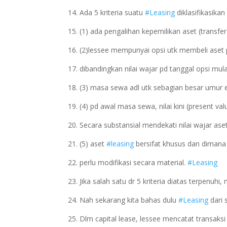
14. Ada 5 kriteria suatu
#Leasing
diklasifikasikan
15. (1) ada pengalihan kepemilikan aset (transf
16. (2)lessee mempunyai opsi utk membeli aset
17. dibandingkan nilai wajar pd tanggal opsi mul
18. (3) masa sewa adl utk sebagian besar umur 
19. (4) pd awal masa sewa, nilai kini (present
20. Secara substansial mendekati nilai wajar a
21. (5) aset
#leasing
bersifat khusus dan dimana
22. perlu modifikasi secara material.
#Leasing
23. Jika salah satu dr 5 kriteria diatas terpenuhi
24. Nah sekarang kita bahas dulu
#Leasing
dari 
25. Dlm capital lease, lessee mencatat transaks