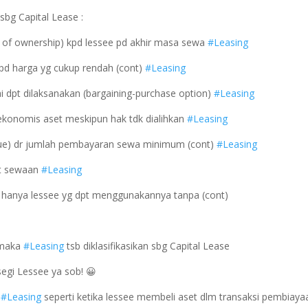
 sbg Capital Lease :
er of ownership) kpd lessee pd akhir masa sewa
#Leasing
 pd harga yg cukup rendah (cont)
#Leasing
ai dpt dilaksanakan (bargaining-purchase option)
#Leasing
ekonomis aset meskipun hak tdk dialihkan
#Leasing
 value) dr jumlah pembayaran sewa minimum (cont)
#Leasing
set sewaan
#Leasing
 hanya lessee yg dpt menggunakannya tanpa (cont)
, maka
#Leasing
tsb diklasifikasikan sbg Capital Lease
segi Lessee ya sob! 😀
i
#Leasing
seperti ketika lessee membeli aset dlm transaksi pembiaya