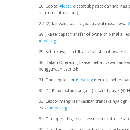
26. Capital
#lease
dicatat sbg aset dan liabilita
minimum atau (cont)
27. (2) fair value aset yg pada awal masa sewa
#
28. Jika terdapat transfer of ownership maka, 
#Leasing
29. Sebaliknya, jika tdk ada transfer of owners
30. Dalam Operating Lease, beban sewa dan ke
penggunaan aset tsb
31. Dari segi lessor
#Leasing
memiliki beberapa 
32. (1) Pendapatan bunga (2) Insentif pajak (3) Ni
33. Lessor mengklasifikasikan transaksinya dgn l
lease
#Leasing
34. Dlm operating lease, lessor mencatat set
35. Dlm direct-financing method, scr substansial