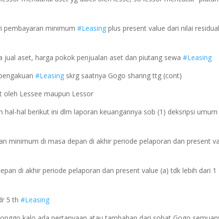
 dari pembayaran minimum
#Leasing
plus present value dari nilai residua
ga jual aset, harga pokok penjualan aset dan piutang sewa
#Leasing
n pengakuan
#Leasing
skrg saatnya Gogo sharing ttg (cont)
at oleh Lessee maupun Lessor
al-hal berikut ini dlm laporan keuangannya sob (1) deksripsi umum 
aran minimum di masa depan di akhir periode pelaporan dan present v
an di akhir periode pelaporan dan present value (a) tdk lebih dari 1
 dr 5 th
#Leasing
Monggo kalo ada pertanyaan atau tambahan dari sobat Gogo semuan