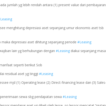
s pada jumlah yg lebih rendah antara (1) present value dari pembayaran
Leasing
lessee menghitung depresiasi aset sepanjang umur ekonomis aset tsb
hip maka depresiasi aset dihitung sepanjang periode
#Leasing
wajiban lain yg berhubungan dengan
#Leasing
diakui sepanjang masa
manfaat seperti berikut Sob
lai residual aset yg tinggi
#Leasing
essee mjd (1) Operating lease (2) Direct-financing lease dan (3) Sales
iap penerimaan sewa sbg pendapatan sewa
#Leasing
 lessor mendanai aset yg dibeli oleh lesse, so lessor mencatat “piuta