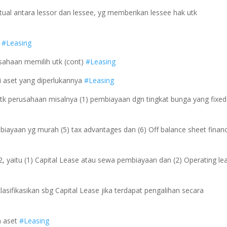
tual antara lessor dan lessee, yg memberikan lessee hak utk
u
#Leasing
sahaan memilih utk (cont)
#Leasing
i aset yang diperlukannya
#Leasing
tk perusahaan misalnya (1) pembiayaan dgn tingkat bunga yang fixed
pembiayaan yg murah (5) tax advantages dan (6) Off balance sheet finan
 yaitu (1) Capital Lease atau sewa pembiayaan dan (2) Operating le
lasifikasikan sbg Capital Lease jika terdapat pengalihan secara
n aset
#Leasing