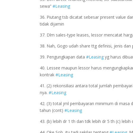
sewa”
#Leasing
36. Piutang tsb dicatat sebesar present value
tidak dijamin
37. Dlm sales-type leases, lessor mencatat har
38. Nah, Gogo udah share ttg definisi, jenis da
39. Pengungkapan data
#Leasing
yg harus dibu
40. Lessee maupun lessor harus mengungkapkan h
kontrak
#Leasing
41. (2) rekonsiliasi antara total jumlah pembay
nya.
#Leasing
42. (3) total jml pembayaran minimum di masa dep
tahun (cont)
#Leasing
43. (b) lebih dr 1 th dan tdk lebih dr 5 th (c) lebih
44. Oke Sob, itu tadi sekilas tentang
#Leasing
. 