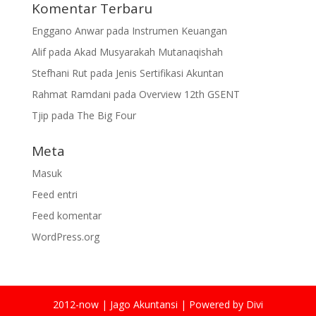
Komentar Terbaru
Enggano Anwar
pada
Instrumen Keuangan
Alif
pada
Akad Musyarakah Mutanaqishah
Stefhani Rut
pada
Jenis Sertifikasi Akuntan
Rahmat Ramdani
pada
Overview 12th GSENT
Tjip
pada
The Big Four
Meta
Masuk
Feed entri
Feed komentar
WordPress.org
2012-now | Jago Akuntansi | Powered by Divi