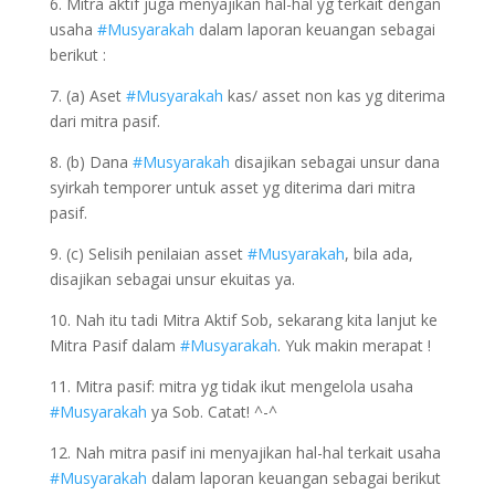
6. Mitra aktif juga menyajikan hal-hal yg terkait dengan
usaha
#Musyarakah
dalam laporan keuangan sebagai
berikut :
7. (a) Aset
#Musyarakah
kas/ asset non kas yg diterima
dari mitra pasif.
8. (b) Dana
#Musyarakah
disajikan sebagai unsur dana
syirkah temporer untuk asset yg diterima dari mitra
pasif.
9. (c) Selisih penilaian asset
#Musyarakah
, bila ada,
disajikan sebagai unsur ekuitas ya.
10. Nah itu tadi Mitra Aktif Sob, sekarang kita lanjut ke
Mitra Pasif dalam
#Musyarakah
. Yuk makin merapat !
11. Mitra pasif: mitra yg tidak ikut mengelola usaha
#Musyarakah
ya Sob. Catat! ^-^
12. Nah mitra pasif ini menyajikan hal-hal terkait usaha
#Musyarakah
dalam laporan keuangan sebagai berikut