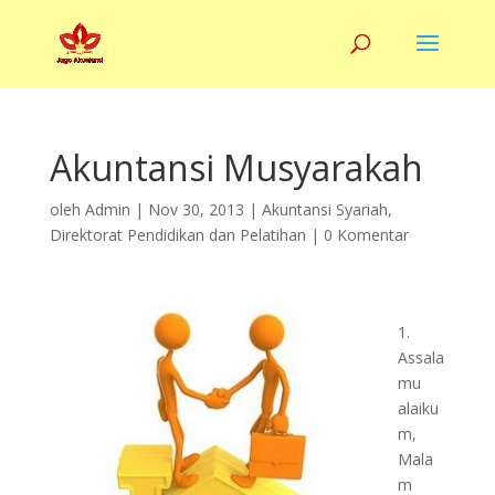
Akuntansi Musyarakah
oleh
Admin
|
Nov 30, 2013
|
Akuntansi Syariah
,
Direktorat Pendidikan dan Pelatihan
|
0 Komentar
1.
Assala
mu
alaiku
m,
Mala
m