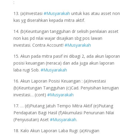
:
13. (a)Investasi
#Musyarakah
untuk kas atau asset non
kas yg diserahkan kepada mitra aktif.
14. (b)Keuntungan tangguhan dr selisih penilaian asset
non kas pd nilai wajar disajikan sbg pos lawan
investasi. Contra Account!
#Musyarakah
15. Akun pada mitra pasif ini dibagi 2, ada akun laporan
posisi keuangan (neraca) dan ada juga akun laporan
laba rugi Sob.
#Musyarakah
16. Akun Laporan Posisi Keuangan : (a)Investasi
(b)Keuntungan Tangguhan (c)Cad. Penyisihan kerugian
investasi… (cont)
#Musyarakah
17. … (d)Piutang Jatuh Tempo Mitra Aktif (e)Piutang
Pendapatan Bagi Hasil (f)Akumulasi Penurunan Nilai
(Penyusutan) Aset
#Musyarakah
.
18. Kalo Akun Laporan Laba Rugi: (a)Krugian