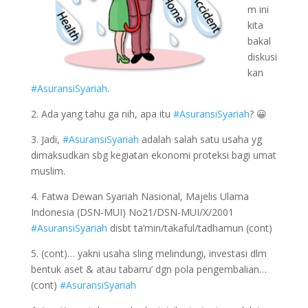
m ini
kita
bakal
diskusi
kan
#AsuransiSyariah
.
2. Ada yang tahu ga nih, apa itu
#AsuransiSyariah
? 😀
3. Jadi,
#AsuransiSyariah
adalah salah satu usaha yg
dimaksudkan sbg kegiatan ekonomi proteksi bagi umat
muslim.
4. Fatwa Dewan Syariah Nasional, Majelis Ulama
Indonesia (DSN-MUI) No21/DSN-MUI/X/2001
#AsuransiSyariah
disbt ta’min/takaful/tadhamun (cont)
5. (cont)… yakni usaha sling melindungi, investasi dlm
bentuk aset & atau tabarru’ dgn pola pengembalian…
(cont)
#AsuransiSyariah