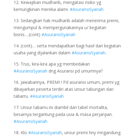
12. Kewajiban mudharib, mengatasi risiko yg
kemungkinan mereka alami.
#AsuransiSyariah
13. Sedangkan hak mudharib adalah menerima premi,
mengumpul & mempergunakannya u/ kegiatan
bisnis….(cont)
#AsuransiSyariah
14. (cont)… serta mendapatkan bagi hasil dari kegiatan
usaha yang dijalankan dalam
#AsuransiSyariah
.
15. Trus, kira-kira apa yg membedakan
#AsuransiSyariah
dng Asuransi pd umumnya?
16. Jawabannya, PREMI ! Pd asuransi umum, premi yg
dibayarkan peserta terdiri atas unsur tabungan dan
tabarru.
#AsuransiSyariah
17. Unsur tabarru ini diambil dari tabel mortalita,
besarnya tergantung pada usia & masa perjanjian.
#AsuransiSyariah
18. Klo
#AsuransiSyariah
, unsur premi hny mngandung