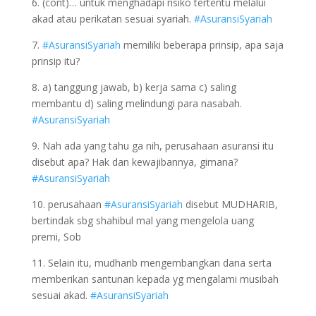
6. (cont)… untuk menghadapi risiko tertentu melalui
akad atau perikatan sesuai syariah.
#AsuransiSyariah
7.
#AsuransiSyariah
memiliki beberapa prinsip, apa saja
prinsip itu?
8. a) tanggung jawab, b) kerja sama c) saling
membantu d) saling melindungi para nasabah.
#AsuransiSyariah
9. Nah ada yang tahu ga nih, perusahaan asuransi itu
disebut apa? Hak dan kewajibannya, gimana?
#AsuransiSyariah
10. perusahaan
#AsuransiSyariah
disebut MUDHARIB,
bertindak sbg shahibul mal yang mengelola uang
premi, Sob
11. Selain itu, mudharib mengembangkan dana serta
memberikan santunan kepada yg mengalami musibah
sesuai akad.
#AsuransiSyariah