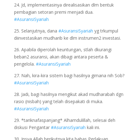
24. Jd, implementasinya direalisasikan dlm bentuk
pembagian setoran premi menjadi dua.
#AsuransiSyariah
25. Selanjutnya, dana
#AsuransiSyariah
yg trkumpul
diinvestasikan mudharib ke dlm instrumen2 investasi.
26. Apabila diperolah keuntungan, stlah dkurangi
beban2 asuransi, akan dibagi antara peserta &
pengelola.
#AsuransiSyariah
27. Nah, kira-kira sistem bagi hasilnya gimana nih Sob?
#AsuransiSyariah
28. Jadi, bagi hasilnya mengikut akad mudharabah dgn
rasio (nisbah) yang telah disepakati di muka.
#AsuransiSyariah
29. *tariknafaspanjang* Alhamdulillah, selesai deh
diskusi Pengantar
#AsuransiSyariah
kali ini.
30. Insya Allah berikutnya kita bahas Perlakuan