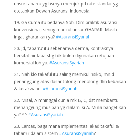
unsur tabarru yg bsrnya merujuk pd rate standar yg
dtetapkan Dewan Asuransi Indonesia.
19. Ga Cuma itu bedanya Sob. Dlm praktik asuransi
konvensional, sering muncul unsur GHARAR. Masih
ingat gharar kan ya?
#AsuransiSyariah
20. Jd, tabarru’ itu sebenarnya derma, kontraknya
bersifat nir-laba shg tdk boleh digunakan u/tujuan
komersial loh ya.
#AsuransiSyariah
21. Nah klo takaful itu saling memikul risiko, mnjd
penanggung atas dasar tolong-menolong dlm kebaikan
& ketakwaan.
#AsuransiSyariah
22. Misal, A mninggal dunia mk B, C, dst membantu
menanggung musibah yg dialami si A. Mulia banget kan
ya? ^^
#AsuransiSyariah
23. Lantas, bagaimana implementasi akad takaful &
tabarru’ dalam sistem
#AsuransiSyariah
?