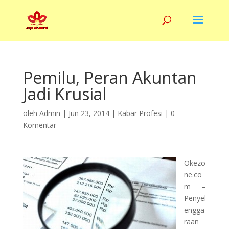
Pemilu, Peran Akuntan
Jadi Krusial
oleh
Admin
|
Jun 23, 2014
|
Kabar Profesi
|
0
Komentar
Okezo
ne.co
m –
Penyel
engga
raan