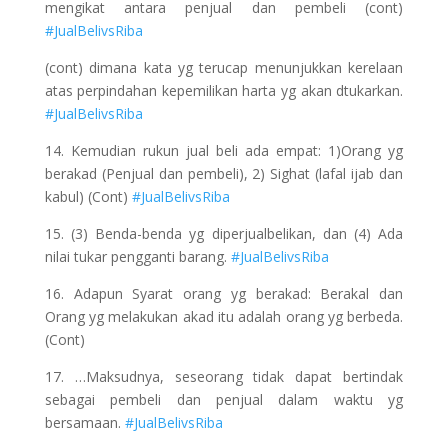
mengikat antara penjual dan pembeli (cont)
#JualBelivsRiba
(cont) dimana kata yg terucap menunjukkan kerelaan
atas perpindahan kepemilikan harta yg akan dtukarkan.
#JualBelivsRiba
14. Kemudian rukun jual beli ada empat: 1)Orang yg
berakad (Penjual dan pembeli), 2) Sighat (lafal ijab dan
kabul) (Cont)
#JualBelivsRiba
15. (3) Benda-benda yg diperjualbelikan, dan (4) Ada
nilai tukar pengganti barang.
#JualBelivsRiba
16. Adapun Syarat orang yg berakad: Berakal dan
Orang yg melakukan akad itu adalah orang yg berbeda.
(Cont)
17. …Maksudnya, seseorang tidak dapat bertindak
sebagai pembeli dan penjual dalam waktu yg
bersamaan.
#JualBelivsRiba