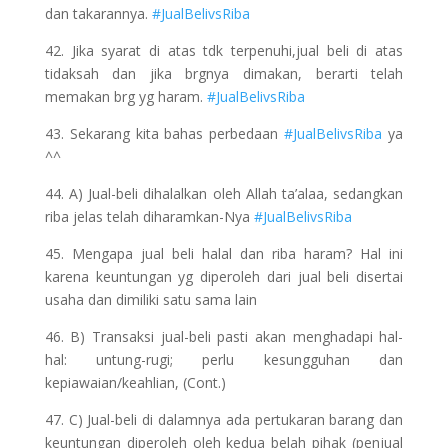
dan takarannya.
#JualBelivsRiba
42. Jika syarat di atas tdk terpenuhi,jual beli di atas
tidaksah dan jika brgnya dimakan, berarti telah
memakan brg yg haram.
#JualBelivsRiba
43. Sekarang kita bahas perbedaan
#JualBelivsRiba
ya
^^
44. A) Jual-beli dihalalkan oleh Allah ta’alaa, sedangkan
riba jelas telah diharamkan-Nya
#JualBelivsRiba
45. Mengapa jual beli halal dan riba haram? Hal ini
karena keuntungan yg diperoleh dari jual beli disertai
usaha dan dimiliki satu sama lain
46. B) Transaksi jual-beli pasti akan menghadapi hal-
hal: untung-rugi; perlu kesungguhan dan
kepiawaian/keahlian, (Cont.)
47. C) Jual-beli di dalamnya ada pertukaran barang dan
keuntungan diperoleh oleh kedua belah pihak (penjual