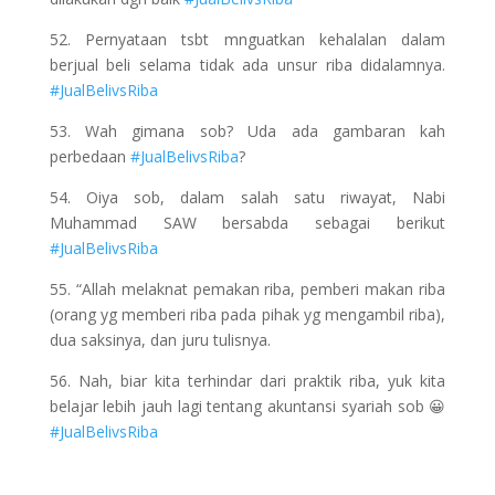
52. Pernyataan tsbt mnguatkan kehalalan dalam
berjual beli selama tidak ada unsur riba didalamnya.
#JualBelivsRiba
53. Wah gimana sob? Uda ada gambaran kah
perbedaan
#JualBelivsRiba
?
54. Oiya sob, dalam salah satu riwayat, Nabi
Muhammad SAW bersabda sebagai berikut
#JualBelivsRiba
55. “Allah melaknat pemakan riba, pemberi makan riba
(orang yg memberi riba pada pihak yg mengambil riba),
dua saksinya, dan juru tulisnya.
56. Nah, biar kita terhindar dari praktik riba, yuk kita
belajar lebih jauh lagi tentang akuntansi syariah sob 😀
#JualBelivsRiba