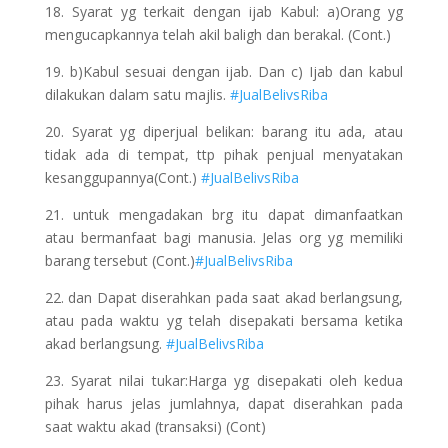
18. Syarat yg terkait dengan ijab Kabul: a)Orang yg
mengucapkannya telah akil baligh dan berakal. (Cont.)
19. b)Kabul sesuai dengan ijab. Dan c) Ijab dan kabul
dilakukan dalam satu majlis.
#JualBelivsRiba
20. Syarat yg diperjual belikan: barang itu ada, atau
tidak ada di tempat, ttp pihak penjual menyatakan
kesanggupannya(Cont.)
#JualBelivsRiba
21. untuk mengadakan brg itu dapat dimanfaatkan
atau bermanfaat bagi manusia. Jelas org yg memiliki
barang tersebut (Cont.)
#JualBelivsRiba
22. dan Dapat diserahkan pada saat akad berlangsung,
atau pada waktu yg telah disepakati bersama ketika
akad berlangsung.
#JualBelivsRiba
23. Syarat nilai tukar:Harga yg disepakati oleh kedua
pihak harus jelas jumlahnya, dapat diserahkan pada
saat waktu akad (transaksi) (Cont)