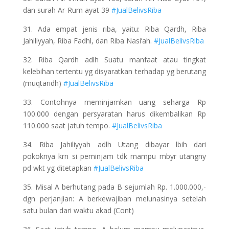
dan surah Ar-Rum ayat 39
#JualBelivsRiba
31. Ada empat jenis riba, yaitu: Riba Qardh, Riba
Jahiliyyah, Riba Fadhl, dan Riba Nasi’ah.
#JualBelivsRiba
32. Riba Qardh adlh Suatu manfaat atau tingkat
kelebihan tertentu yg disyaratkan terhadap yg berutang
(muqtaridh)
#JualBelivsRiba
33. Contohnya meminjamkan uang seharga Rp
100.000 dengan persyaratan harus dikembalikan Rp
110.000 saat jatuh tempo.
#JualBelivsRiba
34. Riba Jahiliyyah adlh Utang dibayar lbih dari
pokoknya krn si peminjam tdk mampu mbyr utangny
pd wkt yg ditetapkan
#JualBelivsRiba
35. Misal A berhutang pada B sejumlah Rp. 1.000.000,-
dgn perjanjian: A berkewajiban melunasinya setelah
satu bulan dari waktu akad (Cont)