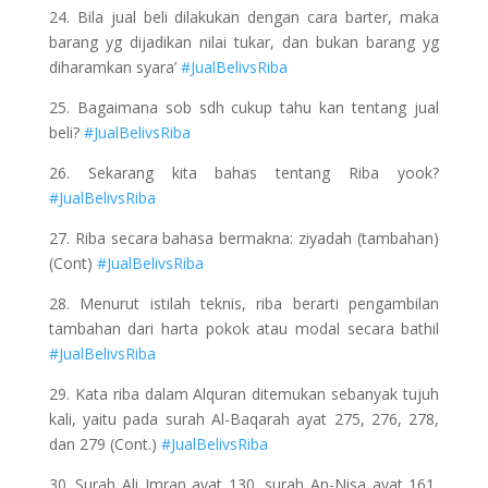
24. Bila jual beli dilakukan dengan cara barter, maka
barang yg dijadikan nilai tukar, dan bukan barang yg
diharamkan syara’
#JualBelivsRiba
25. Bagaimana sob sdh cukup tahu kan tentang jual
beli?
#JualBelivsRiba
26. Sekarang kita bahas tentang Riba yook?
#JualBelivsRiba
27. Riba secara bahasa bermakna: ziyadah (tambahan)
(Cont)
#JualBelivsRiba
28. Menurut istilah teknis, riba berarti pengambilan
tambahan dari harta pokok atau modal secara bathil
#JualBelivsRiba
29. Kata riba dalam Alquran ditemukan sebanyak tujuh
kali, yaitu pada surah Al-Baqarah ayat 275, 276, 278,
dan 279 (Cont.)
#JualBelivsRiba
30. Surah Ali Imran ayat 130, surah An-Nisa ayat 161,