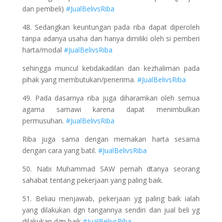
dan pembeli)
#JualBelivsRiba
48. Sedangkan keuntungan pada riba dapat diperoleh
tanpa adanya usaha dan hanya dimiliki oleh si pemberi
harta/modal
#JualBelivsRiba
sehingga muncul ketidakadilan dan kezhaliman pada
pihak yang membutukan/penerima.
#JualBelivsRiba
49. Pada dasarnya riba juga diharamkan oleh semua
agama samawi karena dapat menimbulkan
permusuhan.
#JualBelivsRiba
Riba juga sama dengan memakan harta sesama
dengan cara yang batil.
#JualBelivsRiba
50. Nabi Muhammad SAW pernah dtanya seorang
sahabat tentang pekerjaan yang paling baik.
51. Beliau menjawab, pekerjaan yg paling baik ialah
yang dilakukan dgn tangannya sendiri dan jual beli yg
dilakukan dgn baik
#JualBelivsRiba