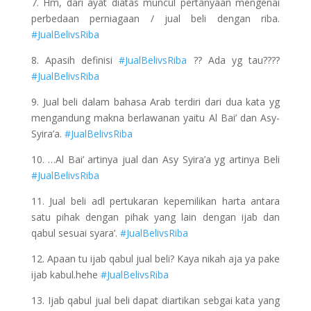
7. Hm, dari ayat diatas muncul pertanyaan mengenai
perbedaan perniagaan / jual beli dengan riba.
#JualBelivsRiba
8. Apasih definisi
#JualBelivsRiba
?? Ada yg tau????
#JualBelivsRiba
9. Jual beli dalam bahasa Arab terdiri dari dua kata yg
mengandung makna berlawanan yaitu Al Bai’ dan Asy-
Syira’a.
#JualBelivsRiba
10. …Al Bai’ artinya jual dan Asy Syira’a yg artinya Beli
#JualBelivsRiba
11. Jual beli adl pertukaran kepemilikan harta antara
satu pihak dengan pihak yang lain dengan ijab dan
qabul sesuai syara’.
#JualBelivsRiba
12. Apaan tu ijab qabul jual beli? Kaya nikah aja ya pake
ijab kabul.hehe
#JualBelivsRiba
13. Ijab qabul jual beli dapat diartikan sebgai kata yang