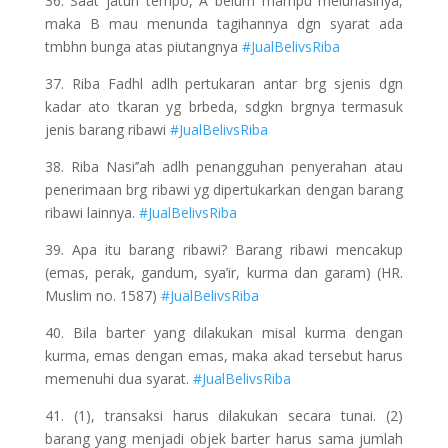
36. Saat jatuh tempo, A belum mampu melunasinya,
maka B mau menunda tagihannya dgn syarat ada
tmbhn bunga atas piutangnya
#JualBelivsRiba
37. Riba Fadhl adlh pertukaran antar brg sjenis dgn
kadar ato tkaran yg brbeda, sdgkn brgnya termasuk
jenis barang ribawi
#JualBelivsRiba
38. Riba Nasi’’ah adlh penangguhan penyerahan atau
penerimaan brg ribawi yg dipertukarkan dengan barang
ribawi lainnya.
#JualBelivsRiba
39. Apa itu barang ribawi? Barang ribawi mencakup
(emas, perak, gandum, sya’ir, kurma dan garam) (HR.
Muslim no. 1587)
#JualBelivsRiba
40. Bila barter yang dilakukan misal kurma dengan
kurma, emas dengan emas, maka akad tersebut harus
memenuhi dua syarat.
#JualBelivsRiba
41. (1), transaksi harus dilakukan secara tunai. (2)
barang yang menjadi objek barter harus sama jumlah