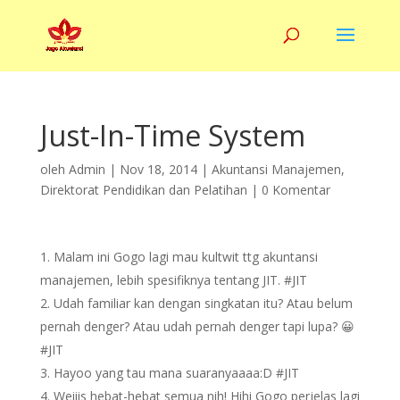
Just-In-Time System
oleh
Admin
|
Nov 18, 2014
|
Akuntansi Manajemen
,
Direktorat Pendidikan dan Pelatihan
|
0 Komentar
Malam ini Gogo lagi mau kultwit ttg akuntansi
manajemen, lebih spesifiknya tentang JIT. #JIT
Udah familiar kan dengan singkatan itu? Atau belum
pernah denger? Atau udah pernah denger tapi lupa? 😀
#JIT
Hayoo yang tau mana suaranyaaaa:D #JIT
Weiiis hebat-hebat semua nih! Hihi Gogo perjelas lagi