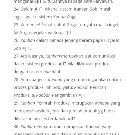
mengenai #JIT & tujuannya kepada para karyawan.
Dalam #JIT, dikenal sistem Kanban Sob, masih
inget apa itu sistem Kanban? 😀
Kereeeen! Sobat-sobat Gogo ternyata masih inget
😀 Gogo perjelas ya Sob.. #JIT
Kanban
dalam bahasa Jepang berarti papan isyarat
Sob #JIT.
Arti luasnya,
Kanban
merupakan alat komunikasi
dalam sistem produksi #JIT bila dilakukan produksi
dengan sistem
batch
/lot.
Ada dua jenis
Kanban
yang umum digunakan dalam
proses produksi nih Sob, yaitu:
Kanban
Perintah
Produksi &
Kanban
Pengambilan #JIT
Kanban
Perintah Produksi merupakan
Kanban
yang
menspesifikasikan jenis dan jumlah produk yg harus
dihasilkan proses terdahulu #JIT
Kanban
Pengambilan merupakan Kanban yang
menspesifikasikan jenis dan jumlah produk yang harus