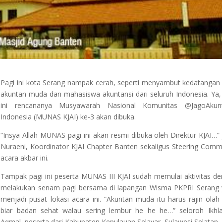
Pagi ini kota Serang nampak cerah, seperti menyambut kedatangan
akuntan muda dan mahasiswa akuntansi dari seluruh Indonesia. Ya,
ini rencananya Musyawarah Nasional Komunitas @JagoAkunt
Indonesia (MUNAS KJAI) ke-3 akan dibuka.
“Insya Allah MUNAS pagi ini akan resmi dibuka oleh Direktur KJAI…” 
Nuraeni, Koordinator KJAI Chapter Banten sekaligus Steering Comm
acara akbar ini.
Tampak pagi ini peserta MUNAS III KJAI sudah memulai aktivitas d
melakukan senam pagi bersama di lapangan Wisma PKPRI Serang
menjadi pusat lokasi acara ini. “Akuntan muda itu harus rajin olah
biar badan sehat walau sering lembur he he he…” seloroh Ikhl
Aqmal, peserta dari Kabupaten Kepulauan Selayar, Sulawesi Selatan.