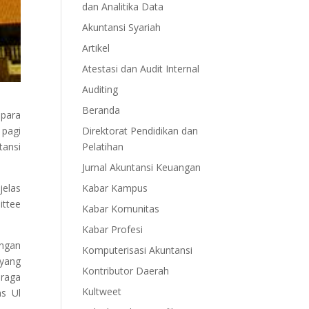
dan Analitika Data
Akuntansi Syariah
Artikel
Atestasi dan Audit Internal
Auditing
Beranda
 para
 pagi
Direktorat Pendidikan dan
ansi
Pelatihan
Jurnal Akuntansi Keuangan
jelas
Kabar Kampus
ittee
Kabar Komunitas
Kabar Profesi
engan
Komputerisasi Akuntansi
 yang
Kontributor Daerah
 raga
Kultweet
as Ul