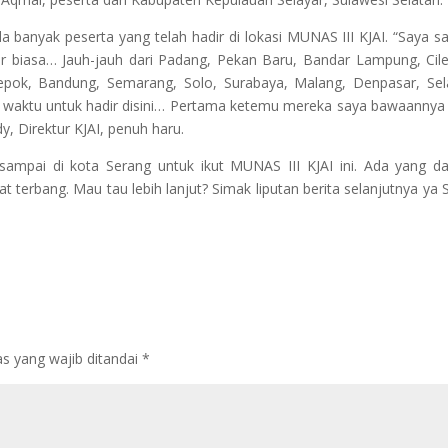
a banyak peserta yang telah hadir di lokasi MUNAS III KJAI. “Saya s
ar biasa… Jauh-jauh dari Padang, Pekan Baru, Bandar Lampung, Cil
Depok, Bandung, Semarang, Solo, Surabaya, Malang, Denpasar, Sel
aktu untuk hadir disini… Pertama ketemu mereka saya bawaanny
, Direktur KJAI, penuh haru.
sampai di kota Serang untuk ikut MUNAS III KJAI ini. Ada yang d
at terbang. Mau tau lebih lanjut? Simak liputan berita selanjutnya ya
3
s yang wajib ditandai
*