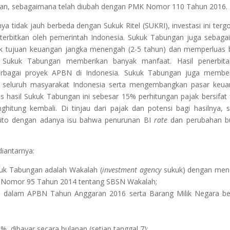
ngan, sebagaimana telah diubah dengan PMK Nomor 110 Tahun 2016.
 tidak jauh berbeda dengan Sukuk Ritel (SUKRI), investasi ini terg
iterbitkan oleh pemerintah Indonesia. Sukuk Tabungan juga sebagai
untuk tujuan keuangan jangka menengah (2-5 tahun) dan memperluas 
n Sukuk Tabungan memberikan banyak manfaat. Hasil penerbita
rbagai proyek APBN di Indonesia. Sukuk Tabungan juga member
da seluruh masyarakat Indonesia serta mengembangkan pasar keu
s hasil Sukuk Tabungan ini sebesar 15% perhitungan pajak bersifat f
ghitung kembali. Di tinjau dari pajak dan potensi bagi hasilnya, 
osito dengan adanya isu bahwa penurunan BI
rate
dan perubahan b
diantarnya:
kuk Tabungan adalah Wakalah (
investment agency
sukuk) dengan men
I Nomor 95 Tahun 2014 tentang SBSN Wakalah;
n dalam APBN Tahun Anggaran 2016 serta Barang Milik Negara b
9%, dibayar secara bulanan (setiap tanggal 7);