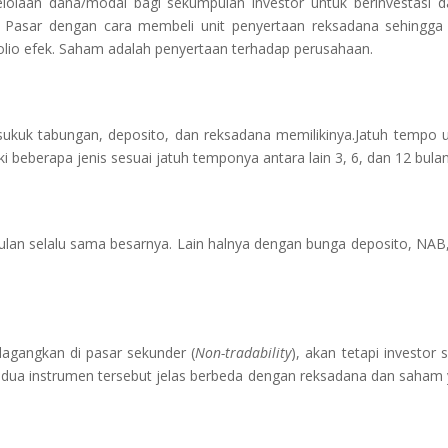
lolaan dana/modal bagi sekumpulan investor untuk berinvestasi 
di Pasar dengan cara membeli unit penyertaan reksadana sehingga 
folio efek. Saham adalah penyertaan terhadap perusahaan.
sukuk tabungan, deposito, dan reksadana memilikinya.Jatuh tempo 
 beberapa jenis sesuai jatuh temponya antara lain 3, 6, dan 12 bulan
bulan selalu sama besarnya. Lain halnya dengan bunga deposito, NAB
dagangkan di pasar sekunder (
Non-tradability
), akan tetapi investor 
edua instrumen tersebut jelas berbeda dengan reksadana dan saham