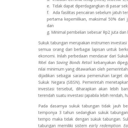
e. Tidak dapat diperdagangkan di pasar sek
f. Ada fasilitas pencairan sebelum jatuh te
pertama kepemilikan, maksimal 50% dari ju
dan
g. Minimal pembelian sebesar Rp2 juta dan 
Sukuk tabungan merupakan instrumen investasi i
semua orang dari berbagai lapisan untuk berk
ekonomi. Inilah perbedaan mendasar dari Suku
Ritel dan
Saving Bonds Retail
kebanyakan dipega
nilai minimum yang ditawarkan oleh pemerintah
dijadikan sebagai sarana pemenuhan target 
Sukuk Negara (SBSN). Pemerintah menetapkan n
investasi tersebut, diharapkan akan lebih 
terendah suatu investasi (apabila lebih rendah, h
Pada dasarnya sukuk tabungan tidak jauh be
temponya 3 tahun sedangkan sukuk tabungan 2 t
tempo maka tidak dengan sukuk tabungan. Sukuk
tabungan memiliki sistem
early redemption
.
Ea