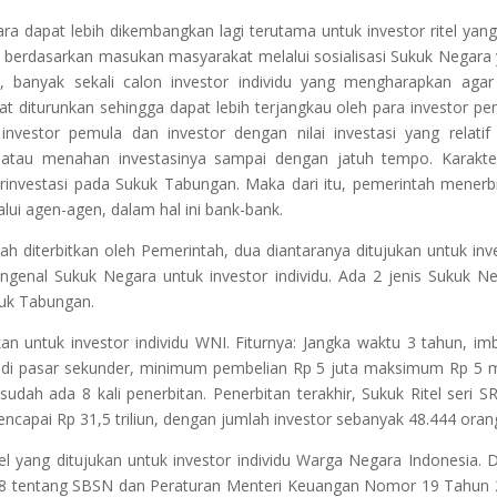
 dapat lebih dikembangkan lagi terutama untuk investor ritel yang 
tu, berdasarkan masukan masyarakat melalui sosialisasi Sukuk Negara
, banyak sekali calon investor individu yang mengharapkan agar 
at diturunkan sehingga dapat lebih terjangkau oleh para investor pe
vestor pemula dan investor dengan nilai investasi yang relatif 
atau menahan investasinya sampai dengan jatuh tempo. Karakter
berinvestasi pada Sukuk Tabungan. Maka dari itu, pemerintah menerb
ui agen-agen, dalam hal ini bank-bank.
ah diterbitkan oleh Pemerintah, dua diantaranya ditujukan untuk inv
ngenal Sukuk Negara untuk investor individu. Ada 2 jenis Sukuk N
ukuk Tabungan.
n untuk investor individu WNI. Fiturnya: Jangka waktu 3 tahun, im
n di pasar sekunder, minimum pembelian Rp 5 juta maksimum Rp 5 mi
 sudah ada 8 kali penerbitan. Penerbitan terakhir, Sukuk Ritel seri S
ncapai Rp 31,5 triliun, dengan jumlah investor sebanyak 48.444 oran
l yang ditujukan untuk investor individu Warga Negara Indonesia. 
8 tentang SBSN dan Peraturan Menteri Keuangan Nomor 19 Tahun