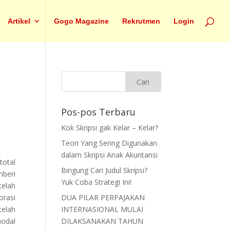
Artikel
Gogo Magazine
Rekrutmen
Login
Pos-pos Terbaru
Kok Skripsi gak Kelar – Kelar?
Teori Yang Sering Digunakan
dalam Skripsi Anak Akuntansi
total
Bingung Cari Judul Skripsi?
beri
Yuk Coba Strategi Ini!
telah
orasi
DUA PILAR PERPAJAKAN
telah
INTERNASIONAL MULAI
modal
DILAKSANAKAN TAHUN