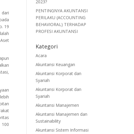
2023?
PENTINGNYA AKUNTANSI
 dari
PERILAKU (ACCOUNTING
 pada
BEHAVIORAL) TERHADAP
o. 19
PROFESI AKUNTANSI
dalah
 Aset
Kategori
Acara
apun
Akuntansi Keuangan
lkan
asi,
Akuntansi Korporat dan
Syariah
Akuntansi Korporat dan
ayaan
Syariah
lebih
bitan
Akuntansi Manajemen
rakat
Akuntansi Manajemen dan
ritas
Sustainability
n 100
Akuntansi Sistem Informasi