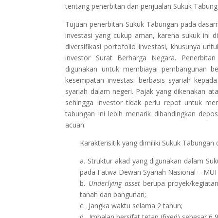
tentang penerbitan dan penjualan Sukuk Tabu
Tujuan penerbitan Sukuk Tabungan pada dasarnya
investasi yang cukup aman, karena sukuk ini d
diversifikasi portofolio investasi, khusunya 
investor Surat Berharga Negara. Penerbita
digunakan untuk membiayai pembangunan be
kesempatan investasi berbasis syariah kepa
syariah dalam negeri. Pajak yang dikenakan ata
sehingga investor
tidak perlu repot untuk men
tabungan ini lebih menarik dibandingkan dep
acuan.
Karakterisitik yang dimiliki Sukuk Tabungan 
a. Struktur akad yang digunakan dalam Su
pada Fatwa Dewan Syariah Nasional – MU
b.
Underlying asset
berupa proyek/kegiata
tanah dan bangunan;
c. Jangka waktu selama 2 tahun;
d. Imbalan bersifat tetap (fixed) sebesar 6,