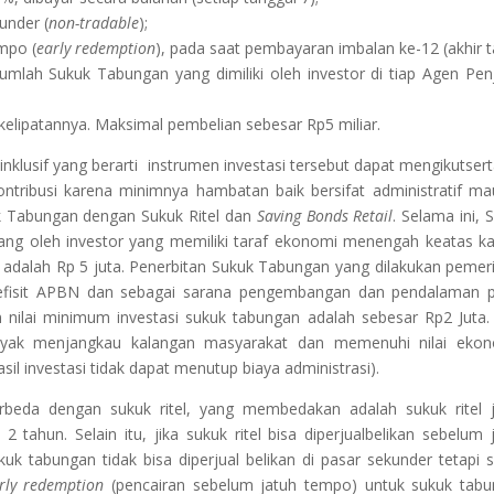
under (
non-tradable
);
mpo (
early redemption
), pada saat pembayaran imbalan ke-12 (akhir 
mlah Sukuk Tabungan yang dimiliki oleh investor di tiap Agen Penj
kelipatannya. Maksimal pembelian sebesar Rp5 miliar.
nklusif yang berarti instrumen investasi tersebut dapat mengikutser
ontribusi karena minimnya hambatan baik bersifat administratif m
k Tabungan dengan Sukuk Ritel dan
Saving Bonds Retail
. Selama ini, 
ng oleh investor yang memiliki taraf ekonomi menengah keatas k
 adalah Rp 5 juta. Penerbitan Sukuk Tabungan yang dilakukan pemer
defisit APBN dan sebagai sarana pengembangan dan pendalaman 
ilai minimum investasi sukuk tabungan adalah sebesar Rp2 Juta. 
banyak menjangkau kalangan masyarakat dan memenuhi nilai eko
asil investasi tidak dapat menutup biaya administrasi).
rbeda dengan sukuk ritel, yang membedakan adalah sukuk ritel 
ahun. Selain itu, jika sukuk ritel bisa diperjualbelikan sebelum 
 tabungan tidak bisa diperjual belikan di pasar sekunder tetapi 
rly redemption
(pencairan sebelum jatuh tempo) untuk sukuk tab