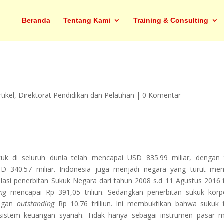
Beranda
Tentang Kami
Training & Consulting
rtikel
,
Direktorat Pendidikan dan Pelatihan
|
0 Komentar
ukuk di seluruh dunia telah mencapai USD 835.99 miliar, dengan 
 340.57 miliar. Indonesia juga menjadi negara yang turut mem
ulasi penerbitan Sukuk Negara dari tahun 2008 s.d 11 Agustus 2016 
ng
mencapai Rp 391,05 triliun. Sedangkan penerbitan sukuk korp
engan
outstanding
Rp 10.76 trilliun. Ini membuktikan bahwa sukuk 
sistem keuangan syariah. Tidak hanya sebagai instrumen pasar 