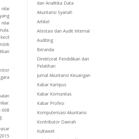
dan Analitika Data
nilai
Akuntansi Syariah
 yang
Artikel
nilai
mula.
Atestasi dan Audit Internal
kecil
Auditing
istik
Beranda
itkan
Direktorat Pendidikan dan
Pelatihan
estor
Jurnal Akuntansi Keuangan
egara
Kabar Kampus
Kabar Komunitas
balan
liar.
Kabar Profesi
R-008
Komputerisasi Akuntansi
g.
Kontributor Daerah
Dasar
Kultweet
 2015