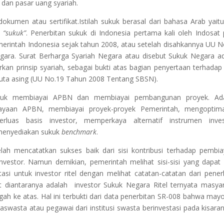
 dan pasar uang syariah.
okumen atau sertifikat.Istilah sukuk berasal dari bahasa Arab yaitu
h
“sukuk”
. Penerbitan sukuk di Indonesia pertama kali oleh Indosat
erintah Indonesia sejak tahun 2008, atau setelah disahkannya UU N
gara. Surat Berharga Syariah Negara atau disebut Sukuk Negara a
rkan prinsip syariah, sebagai bukti atas bagian penyertaan terhadap
uta asing (UU No.19 Tahun 2008 Tentang SBSN).
ntuk membiayai APBN dan membiayai pembangunan proyek. Ad
biayaan APBN, membiayai proyek-proyek Pemerintah, mengoptima
uas basis investor, memperkaya alternatif instrumen invest
menyediakan sukuk
benchmark
.
lah mencatatkan sukses baik dari sisi kontribusi terhadap pembi
vestor. Namun demikian, pemerintah melihat sisi-sisi yang dapat 
asi untuk investor ritel dengan melihat catatan-catatan dari pener
t diantaranya adalah investor Sukuk Negara Ritel ternyata masya
ke atas. Hal ini terbukti dari data penerbitan SR-008 bahwa mayo
aswasta atau pegawai dari institusi swasta berinvestasi pada kisara