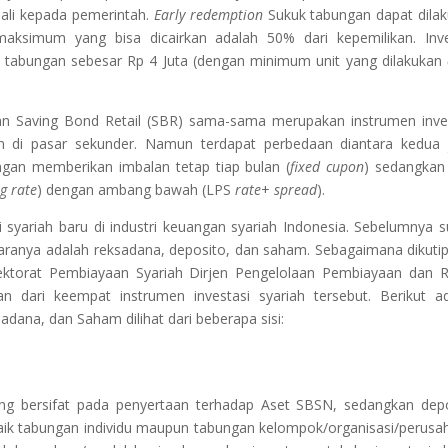
mbali kepada pemerintah.
Early redemption
Sukuk tabungan dapat dila
aksimum yang bisa dicairkan adalah 50% dari kepemilikan. Inv
 tabungan sebesar Rp 4 Juta (dengan minimum unit yang dilakukan
n Saving Bond Retail (SBR) sama-sama merupakan instrumen inve
n di pasar sekunder. Namun terdapat perbedaan diantara kedua 
ungan memberikan imbalan tetap tiap bulan (
fixed cupon
) sedangkan
ng rate
) dengan ambang bawah (LPS
rate
+
spread
).
syariah baru di industri keuangan syariah Indonesia. Sebelumnya 
taranya adalah reksadana, deposito, dan saham. Sebagaimana dikutip
ektorat Pembiayaan Syariah Dirjen Pengelolaan Pembiayaan dan R
 dari keempat instrumen investasi syariah tersebut. Berikut a
dana, dan Saham dilihat dari beberapa sisi:
ang bersifat pada penyertaan terhadap Aset SBSN, sedangkan dep
aik tabungan individu maupun tabungan kelompok/organisasi/perusa