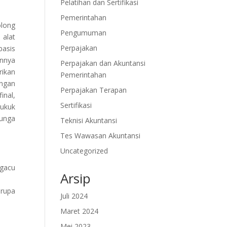
Pelatihan dan Sertifikasi
Pemerintahan
olong
Pengumuman
 alat
Perpajakan
basis
nnya
Perpajakan dan Akuntansi
ikan
Pemerintahan
angan
Perpajakan Terapan
inal,
Sertifikasi
sukuk
unga
Teknisi Akuntansi
Tes Wawasan Akuntansi
Uncategorized
gacu
Arsip
erupa
Juli 2024
Maret 2024
Mei 2023