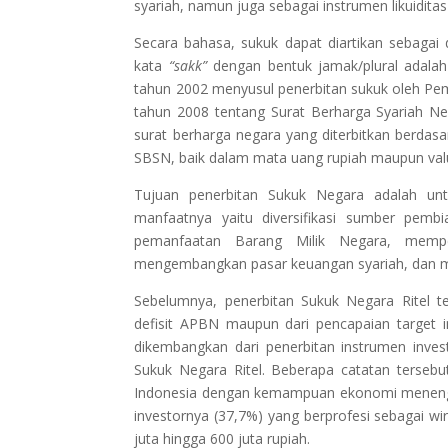
syariah, namun juga sebagai instrumen likuiditas
Secara bahasa, sukuk dapat diartikan sebagai d
kata
“sakk”
dengan bentuk jamak/plural adala
tahun 2002 menyusul penerbitan sukuk oleh Pem
tahun 2008 tentang Surat Berharga Syariah Ne
surat berharga negara yang diterbitkan berdasa
SBSN, baik dalam mata uang rupiah maupun val
Tujuan penerbitan Sukuk Negara adalah u
manfaatnya yaitu diversifikasi sumber pem
pemanfaatan Barang Milik Negara, memperl
mengembangkan pasar keuangan syariah, dan 
Sebelumnya, penerbitan Sukuk Negara Ritel te
defisit APBN maupun dari pencapaian target in
dikembangkan dari penerbitan instrumen invest
Sukuk Negara Ritel. Beberapa catatan tersebu
Indonesia dengan kemampuan ekonomi menengah 
investornya (37,7%) yang berprofesi sebagai wir
juta hingga 600 juta rupiah.