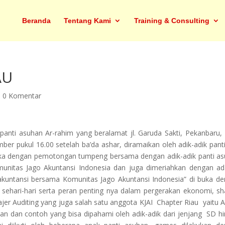
Beranda
Tentang Kami
Training & Consulting
AU
|
0 Komentar
panti asuhan Ar-rahim yang beralamat jl. Garuda Sakti, Pekanbaru, 
ber pukul 16.00 setelah ba’da ashar, diramaikan oleh adik-adik panti
buka dengan pemotongan tumpeng bersama dengan adik-adik panti a
unitas Jago Akuntansi Indonesia dan juga dimeriahkan dengan a
kuntansi bersama Komunitas Jago Akuntansi Indonesia” di buka d
sehari-hari serta peran penting nya dalam pergerakan ekonomi, sh
er Auditing yang juga salah satu anggota KJAI Chapter Riau yaitu Ap
san dan contoh yang bisa dipahami oleh adik-adik dari jenjang SD h