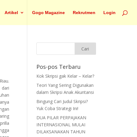
Artikel
Gogo Magazine
Rekrutmen
Login
Pos-pos Terbaru
Kok Skripsi gak Kelar – Kelar?
Riau.
Teori Yang Sering Digunakan
 dari
dalam Skripsi Anak Akuntansi
suhan
Bingung Cari Judul Skripsi?
danya
Yuk Coba Strategi Ini!
engan
aring
DUA PILAR PERPAJAKAN
rilla
INTERNASIONAL MULAI
ingga
DILAKSANAKAN TAHUN