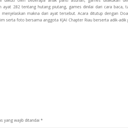
i diikuti oleh beberapa anak panti asuhan, games dilakukan d
 ayat 282 tentang hutang piutang, games dinilai dari cara baca, t
isa menjelaskan makna dari ayat tersebut. Acara ditutup dengan Do
m serta foto bersama anggota KJAI Chapter Riau berserta adik-adik 
s yang wajib ditandai
*