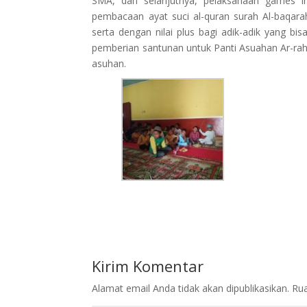
SMA, dan selanjutnya, pelaksanaan games in
pembacaan ayat suci al-quran surah Al-baqarah
serta dengan nilai plus bagi adik-adik yang b
pemberian santunan untuk Panti Asuahan Ar-rahi
asuhan.
Kirim Komentar
Alamat email Anda tidak akan dipublikasikan.
Rua