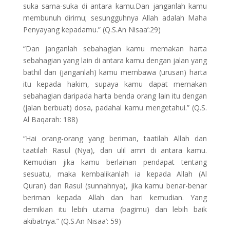
suka sama-suka di antara kamu.Dan janganlah kamu
membunuh dirimu; sesungguhnya Allah adalah Maha
Penyayang kepadamu.” (Q.S.An Nisaa’:29)
“Dan janganlah sebahagian kamu memakan harta
sebahagian yang lain di antara kamu dengan jalan yang
bathil dan (janganlah) kamu membawa (urusan) harta
itu kepada hakim, supaya kamu dapat memakan
sebahagian daripada harta benda orang lain itu dengan
(jalan berbuat) dosa, padahal kamu mengetahui.” (Q.S.
Al Baqarah: 188)
“Hai orang-orang yang beriman, taatilah Allah dan
taatilah Rasul (Nya), dan ulil amri di antara kamu.
Kemudian jika kamu berlainan pendapat tentang
sesuatu, maka kembalikanlah ia kepada Allah (Al
Quran) dan Rasul (sunnahnya), jika kamu benar-benar
beriman kepada Allah dan hari kemudian. Yang
demikian itu lebih utama (bagimu) dan lebih baik
akibatnya.” (Q.S.An Nisaa’: 59)