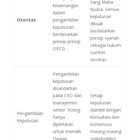
Yang Maha
kewenangan
Kuasa. Semua
dalam
keputusan
Otoritas
pengambilan
dibuat
keputusan
berdasarkan
berdasarkan
prinsip syariah
prinsip-prinsip
sebagai hukum
OECD
sumber
otoritas.
Pengambilan
keputusan
disandarkan
pada CEO dan
Setiap
manajemen
keputusan
senior. Voting
diambil dengan
Pengambilan
hanya
konsultasi dan
Keputusan
diperlukan
konsensus
untuk memilih
masing-masing
Dewan
stakeholders.