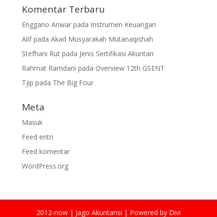
Komentar Terbaru
Enggano Anwar
pada
Instrumen Keuangan
Alif
pada
Akad Musyarakah Mutanaqishah
Stefhani Rut
pada
Jenis Sertifikasi Akuntan
Rahmat Ramdani
pada
Overview 12th GSENT
Tjip
pada
The Big Four
Meta
Masuk
Feed entri
Feed komentar
WordPress.org
2012-now | Jago Akuntansi | Powered by Divi