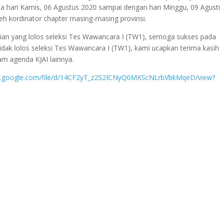
a hari Kamis, 06 Agustus 2020 sampai dengan hari Minggu, 09 Agust
leh kordinator chapter masing-masing provinsi.
an yang lolos seleksi Tes Wawancara I (TW1), semoga sukses pada
idak lolos seleksi Tes Wawancara I (TW1), kami ucapkan terima kasih
lam agenda KJAI lainnya.
ive.google.com/file/d/14CF2yT_z2S2ICNyQ0MKScNLrbVbkMqeD/view?